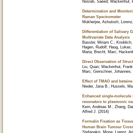
Nosrati, Saeed
;
Wackenhut, 
Determination and Monitori
Raman Spectrometer
Mukherjee, Ashutosh
;
Lorenz,
Differentiation of Salivar
Multivariate Data Analysis
Bassler, Miriam C.
;
Knoblich
Hagen, Rudolf
;
Haug, Lukas
;
Maria
;
Brecht, Marc
;
Hackenb
Direct Observation of Struc
Liu, Quan
;
Wackenhut, Frank
Marc
;
Gierschner, Johannes
;
Effect of TMAO and betaine
Nieder, Jana B.
;
Hussels, Mar
Enhanced single-molecule s
resonators to plasmonic n
Kern, Andreas M.
;
Zhang, Da
Alfred J.
(
2014
)
Formalin Fixation as Tissu
Human Brain Tumour Cross
Stefanakis, Mona
;
Lorenz, An