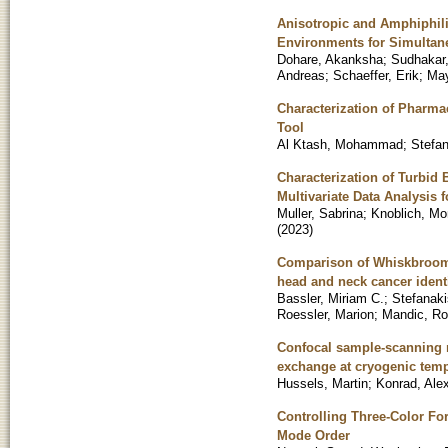
Anisotropic and Amphiphili
Environments for Simultan
Dohare, Akanksha
;
Sudhakar,
Andreas
;
Schaeffer, Erik
;
May
Characterization of Pharma
Tool
Al Ktash, Mohammad
;
Stefa
Characterization of Turbi
Multivariate Data Analysis 
Muller, Sabrina
;
Knoblich, M
(
2023
)
Comparison of Whiskbroom a
head and neck cancer ident
Bassler, Miriam C.
;
Stefanak
Roessler, Marion
;
Mandic, Ro
Confocal sample-scanning 
exchange at cryogenic tem
Hussels, Martin
;
Konrad, Ale
Controlling Three-Color Fo
Mode Order