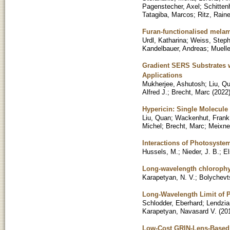
Pagenstecher, Axel
;
Schitten
Tatagiba, Marcos
;
Ritz, Raine
Furan-functionalised melam
Urdl, Katharina
;
Weiss, Steph
Kandelbauer, Andreas
;
Muelle
Gradient SERS Substrates w
Applications
Mukherjee, Ashutosh
;
Liu, Q
Alfred J.
;
Brecht, Marc
(
2022
Hypericin: Single Molecule
Liu, Quan
;
Wackenhut, Frank
Michel
;
Brecht, Marc
;
Meixner
Interactions of Photosyste
Hussels, M.
;
Nieder, J. B.
;
El
Long-wavelength chlorophyll
Karapetyan, N. V.
;
Bolychevt
Long-Wavelength Limit of 
Schlodder, Eberhard
;
Lendzia
Karapetyan, Navasard V.
(
20
Low-Cost GRIN-Lens-Based 