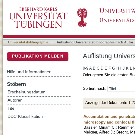
Auflistung Universitätsbibliographie nach Aut
DSpace Repositorium (Manakin basiert)
Universitätsbibliographie
→
Auflistung Universitätsbibliographie nach Autor
Auflistung Univers
PUBLIKATION MELDEN
0-9
A
B
C
D
E
F
G
H
I
J
K
L
Hilfe und Informationen
Oder geben Sie die ersten Bu
Stöbern
Sortiert nach:
Erscheinungsdatum
Autoren
Anzeige der Dokumente 1-2
Titel
Accumulation and penetrati
DDC-Klassifikation
microscopy and confocal f
Bassler, Miriam C.
;
Rammler,
Meixner, Alfred J.
;
Brecht, M