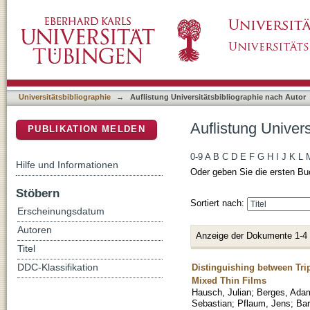
Auflistung Universitätsbibliographie nach Au
DSpace Repositorium (Manakin basiert)
Universitätsbibliographie
→
Auflistung Universitätsbibliographie nach Autor
Auflistung Univer
PUBLIKATION MELDEN
0-9
A
B
C
D
E
F
G
H
I
J
K
L
Hilfe und Informationen
Oder geben Sie die ersten Bu
Stöbern
Sortiert nach:
Erscheinungsdatum
Autoren
Anzeige der Dokumente 1-4
Titel
Distinguishing between Tri
DDC-Klassifikation
Mixed Thin Films
Hausch, Julian
;
Berges, Ada
Sebastian
;
Pflaum, Jens
;
Bar