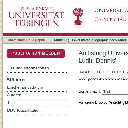
Auflistung Universitätsbibliographie nach Aut
DSpace Repositorium (Manakin basiert)
Universitätsbibliographie
→
Auflistung Universitätsbibliographie nach Autor
Auflistung Univer
PUBLIKATION MELDEN
Ludl), Dennis"
Hilfe und Informationen
0-9
A
B
C
D
E
F
G
H
I
J
K
L
Oder geben Sie die ersten Bu
Stöbern
Erscheinungsdatum
Sortiert nach:
Autoren
Für diese Browse-Ansicht gib
Titel
DDC-Klassifikation