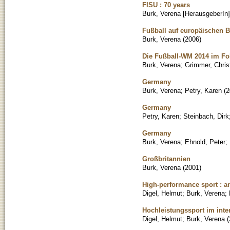
FISU : 70 years
Burk, Verena [HerausgeberIn]
Fußball auf europäischen 
Burk, Verena
(
2006
)
Die Fußball-WM 2014 im Foku
Burk, Verena
;
Grimmer, Chris
Germany
Burk, Verena
;
Petry, Karen
(
2
Germany
Petry, Karen
;
Steinbach, Dirk
Germany
Burk, Verena
;
Ehnold, Peter
;
Großbritannien
Burk, Verena
(
2001
)
High-performance sport : a
Digel, Helmut
;
Burk, Verena
;
Hochleistungssport im inte
Digel, Helmut
;
Burk, Verena
(