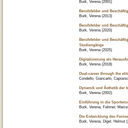
Burk, Verena
(
2001
)
Berufsfelder und Beschäft
Burk, Verena
(
2013
)
Berufsfelder und Beschäfti
Burk, Verena
(
2020
)
Berufsfelder und Beschäfti
Studiengänge
Burk, Verena
(
2025
)
Digitalisierung als Herausf
Burk, Verena
(
2018
)
Dual-career through the eli
Condello, Giancarlo
;
Capranic
Dynamik und Ästhetik der 
Burk, Verena
(
2002
)
Einführung in die Sportwis
Burk, Verena
;
Fahrner, Marce
Die Entwicklung des Ferns
Burk, Verena
;
Digel, Helmut
(