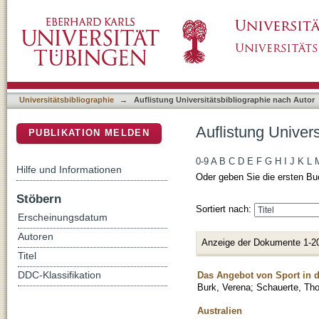
Auflistung Universitätsbibliographie nach Au
DSpace Repositorium (Manakin basiert)
Universitätsbibliographie
→
Auflistung Universitätsbibliographie nach Autor
Auflistung Univer
PUBLIKATION MELDEN
0-9
A
B
C
D
E
F
G
H
I
J
K
L
Hilfe und Informationen
Oder geben Sie die ersten Bu
Stöbern
Sortiert nach:
Erscheinungsdatum
Autoren
Anzeige der Dokumente 1-2
Titel
Das Angebot von Sport in d
DDC-Klassifikation
Burk, Verena
;
Schauerte, Tho
Australien