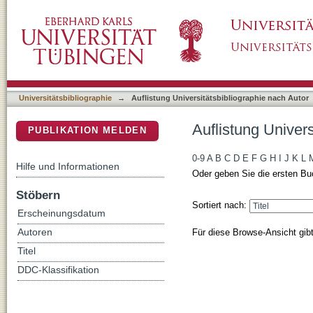
Auflistung Universitätsbibliographie nach Aut
DSpace Repositorium (Manakin basiert)
Universitätsbibliographie
→
Auflistung Universitätsbibliographie nach Autor
Auflistung Univers
PUBLIKATION MELDEN
0-9
A
B
C
D
E
F
G
H
I
J
K
L
Hilfe und Informationen
Oder geben Sie die ersten Bu
Stöbern
Sortiert nach:
Erscheinungsdatum
Für diese Browse-Ansicht gib
Autoren
Titel
DDC-Klassifikation