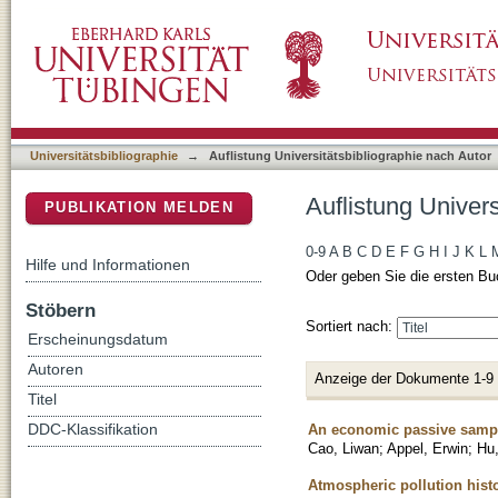
Auflistung Universitätsbibliographie nach Au
DSpace Repositorium (Manakin basiert)
Universitätsbibliographie
→
Auflistung Universitätsbibliographie nach Autor
Auflistung Univer
PUBLIKATION MELDEN
0-9
A
B
C
D
E
F
G
H
I
J
K
L
Hilfe und Informationen
Oder geben Sie die ersten Bu
Stöbern
Sortiert nach:
Erscheinungsdatum
Autoren
Anzeige der Dokumente 1-9
Titel
An economic passive sampl
DDC-Klassifikation
Cao, Liwan
;
Appel, Erwin
;
Hu
Atmospheric pollution hist