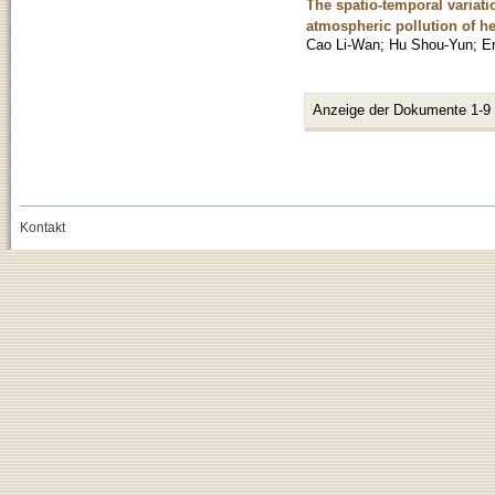
The spatio-temporal variatio
atmospheric pollution of h
Cao Li-Wan
;
Hu Shou-Yun
;
Er
Anzeige der Dokumente 1-9
Kontakt