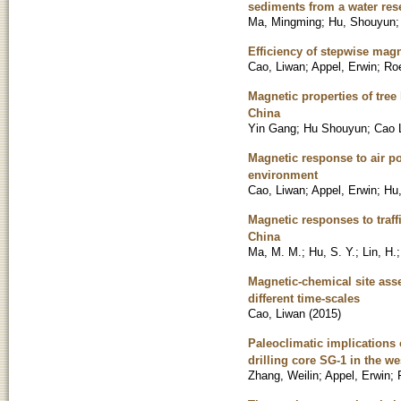
sediments from a water res
Ma, Mingming
;
Hu, Shouyun
Efficiency of stepwise magn
Cao, Liwan
;
Appel, Erwin
;
Roe
Magnetic properties of tree 
China
Yin Gang
;
Hu Shouyun
;
Cao 
Magnetic response to air po
environment
Cao, Liwan
;
Appel, Erwin
;
Hu
Magnetic responses to traff
China
Ma, M. M.
;
Hu, S. Y.
;
Lin, H.
Magnetic-chemical site asse
different time-scales
Cao, Liwan
(
2015
)
Paleoclimatic implications
drilling core SG-1 in the w
Zhang, Weilin
;
Appel, Erwin
;