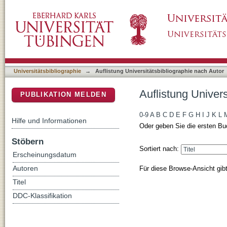
Auflistung Universitätsbibliographie nach Aut
DSpace Repositorium (Manakin basiert)
Universitätsbibliographie
→
Auflistung Universitätsbibliographie nach Autor
Auflistung Univers
PUBLIKATION MELDEN
0-9
A
B
C
D
E
F
G
H
I
J
K
L
Hilfe und Informationen
Oder geben Sie die ersten Bu
Stöbern
Sortiert nach:
Erscheinungsdatum
Für diese Browse-Ansicht gib
Autoren
Titel
DDC-Klassifikation