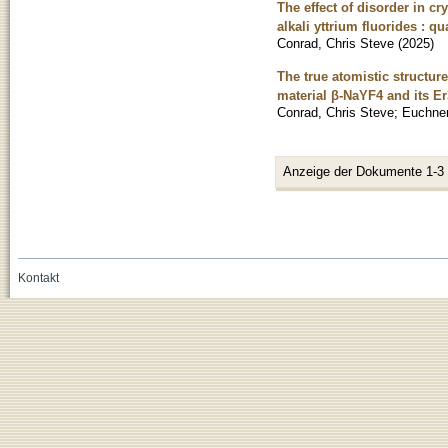
The effect of disorder in c
alkali yttrium fluorides :
Conrad, Chris Steve
(
2025
)
The true atomistic structur
material β-NaYF4 and its E
Conrad, Chris Steve
;
Euchner
Anzeige der Dokumente 1-3
Kontakt