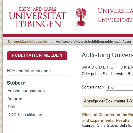
Auflistung Universitätsbibliographie nach Au
DSpace Repositorium (Manakin basiert)
Universitätsbibliographie
→
Auflistung Universitätsbibliographie nach Autor
Auflistung Univer
PUBLIKATION MELDEN
0-9
A
B
C
D
E
F
G
H
I
J
K
L
Hilfe und Informationen
Oder geben Sie die ersten Bu
Stöbern
Sortiert nach:
Erscheinungsdatum
Autoren
Anzeige der Dokumente 1-3
Titel
Effect of Disorder on the
DDC-Klassifikation
and Experimental Results
Conrad, Chris Steve
;
Behnle,