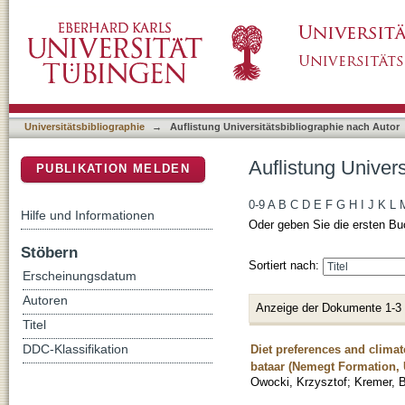
Auflistung Universitätsbibliographie nach Aut
DSpace Repositorium (Manakin basiert)
Universitätsbibliographie
→
Auflistung Universitätsbibliographie nach Autor
Auflistung Univers
PUBLIKATION MELDEN
0-9
A
B
C
D
E
F
G
H
I
J
K
L
Hilfe und Informationen
Oder geben Sie die ersten Bu
Stöbern
Sortiert nach:
Erscheinungsdatum
Autoren
Anzeige der Dokumente 1-3
Titel
Diet preferences and clima
DDC-Klassifikation
bataar (Nemegt Formation,
Owocki, Krzysztof
;
Kremer, 