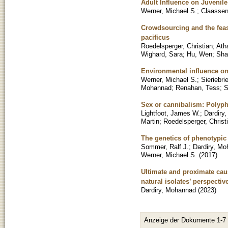
Adult Influence on Juveni
Werner, Michael S.
;
Claassen
Crowdsourcing and the feas
pacificus
Roedelsperger, Christian
;
Ath
Wighard, Sara
;
Hu, Wen
;
Sha
Environmental influence on
Werner, Michael S.
;
Sieriebr
Mohannad
;
Renahan, Tess
;
S
Sex or cannibalism: Polyph
Lightfoot, James W.
;
Dardiry
Martin
;
Roedelsperger, Christ
The genetics of phenotypic 
Sommer, Ralf J.
;
Dardiry, M
Werner, Michael S.
(
2017
)
Ultimate and proximate cau
natural isolates’ perspectiv
Dardiry, Mohannad
(
2023
)
Anzeige der Dokumente 1-7