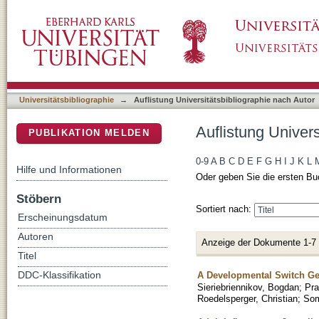
Auflistung Universitätsbibliographie nach Au
DSpace Repositorium (Manakin basiert)
Universitätsbibliographie
→
Auflistung Universitätsbibliographie nach Autor
Auflistung Univer
PUBLIKATION MELDEN
0-9
A
B
C
D
E
F
G
H
I
J
K
L
Hilfe und Informationen
Oder geben Sie die ersten Bu
Stöbern
Sortiert nach:
Erscheinungsdatum
Autoren
Anzeige der Dokumente 1-7
Titel
A Developmental Switch Gen
DDC-Klassifikation
Sieriebriennikov, Bogdan
;
Pra
Roedelsperger, Christian
;
Som