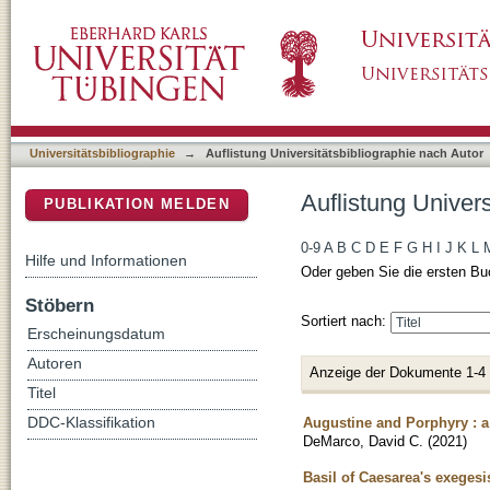
Auflistung Universitätsbibliographie nach Au
DSpace Repositorium (Manakin basiert)
Universitätsbibliographie
→
Auflistung Universitätsbibliographie nach Autor
Auflistung Univer
PUBLIKATION MELDEN
0-9
A
B
C
D
E
F
G
H
I
J
K
L
Hilfe und Informationen
Oder geben Sie die ersten Bu
Stöbern
Sortiert nach:
Erscheinungsdatum
Autoren
Anzeige der Dokumente 1-4
Titel
Augustine and Porphyry : a
DDC-Klassifikation
DeMarco, David C.
(
2021
)
Basil of Caesarea's exeges