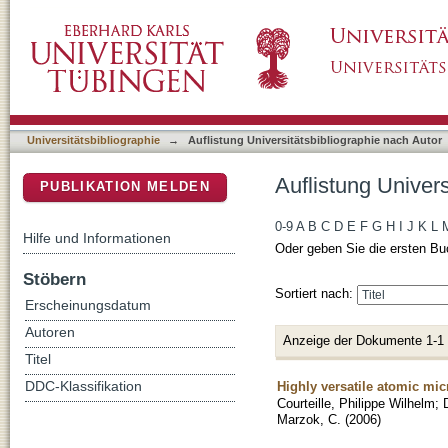
Auflistung Universitätsbibliographie nach Au
DSpace Repositorium (Manakin basiert)
Universitätsbibliographie
→
Auflistung Universitätsbibliographie nach Autor
Auflistung Univer
PUBLIKATION MELDEN
0-9
A
B
C
D
E
F
G
H
I
J
K
L
Hilfe und Informationen
Oder geben Sie die ersten Bu
Stöbern
Sortiert nach:
Erscheinungsdatum
Autoren
Anzeige der Dokumente 1-1
Titel
Highly versatile atomic mi
DDC-Klassifikation
Courteille, Philippe Wilhelm
;
Marzok, C.
(
2006
)