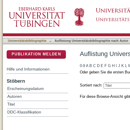
Auflistung Universitätsbibliographie nach Au
DSpace Repositorium (Manakin basiert)
Universitätsbibliographie
→
Auflistung Universitätsbibliographie nach Autor
Auflistung Univer
PUBLIKATION MELDEN
0-9
A
B
C
D
E
F
G
H
I
J
K
L
Hilfe und Informationen
Oder geben Sie die ersten Bu
Stöbern
Sortiert nach:
Erscheinungsdatum
Für diese Browse-Ansicht gib
Autoren
Titel
DDC-Klassifikation