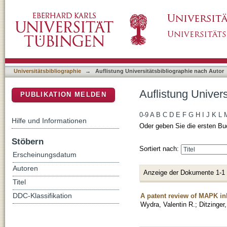
Auflistung Universitätsbibliographie nach Aut
DSpace Repositorium (Manakin basiert)
Universitätsbibliographie
→
Auflistung Universitätsbibliographie nach Autor
Auflistung Univers
PUBLIKATION MELDEN
0-9
A
B
C
D
E
F
G
H
I
J
K
L
Hilfe und Informationen
Oder geben Sie die ersten Bu
Stöbern
Sortiert nach:
Erscheinungsdatum
Autoren
Anzeige der Dokumente 1-1
Titel
A patent review of MAPK inh
DDC-Klassifikation
Wydra, Valentin R.
;
Ditzinger