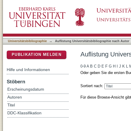
Auflistung Universitätsbibliographie nach Au
DSpace Repositorium (Manakin basiert)
Universitätsbibliographie
→
Auflistung Universitätsbibliographie nach Autor
Auflistung Univer
PUBLIKATION MELDEN
0-9
A
B
C
D
E
F
G
H
I
J
K
L
Hilfe und Informationen
Oder geben Sie die ersten Bu
Stöbern
Sortiert nach:
Erscheinungsdatum
Für diese Browse-Ansicht gib
Autoren
Titel
DDC-Klassifikation