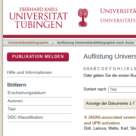
Auflistung Universitätsbibliographie nach Auto
DSpace Repositorium (Manakin basiert)
Universitätsbibliographie
→
Auflistung Universitätsbibliographie nach Autor
Auflistung Univers
PUBLIKATION MELDEN
0-9
A
B
C
D
E
F
G
H
I
J
K
L
Hilfe und Informationen
Oder geben Sie die ersten Bu
Stöbern
Sortiert nach:
Erscheinungsdatum
Autoren
Anzeige der Dokumente 1-7
Titel
A JAGN1-associated severe 
DDC-Klassifikation
and UPR activation
Doll, Larissa
;
Welte, Karl
;
Sko