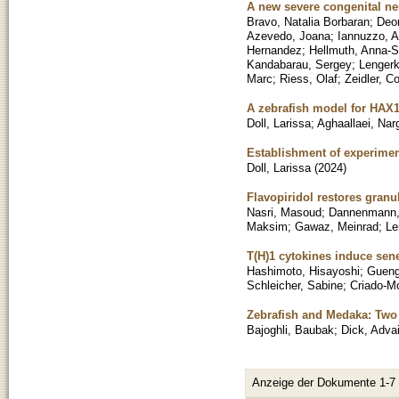
A new severe congenital n
Bravo, Natalia Borbaran
;
Deor
Azevedo, Joana
;
Iannuzzo, A
Hernandez
;
Hellmuth, Anna-S
Kandabarau, Sergey
;
Lengerk
Marc
;
Riess, Olaf
;
Zeidler, Co
A zebrafish model for HAX1
Doll, Larissa
;
Aghaallaei, Nar
Establishment of experimen
Doll, Larissa
(
2024
)
Flavopiridol restores gran
Nasri, Masoud
;
Dannenmann,
Maksim
;
Gawaz, Meinrad
;
Le
T(H)1 cytokines induce se
Hashimoto, Hisayoshi
;
Gueng
Schleicher, Sabine
;
Criado-Mo
Zebrafish and Medaka: Two
Bajoghli, Baubak
;
Dick, Adva
Anzeige der Dokumente 1-7