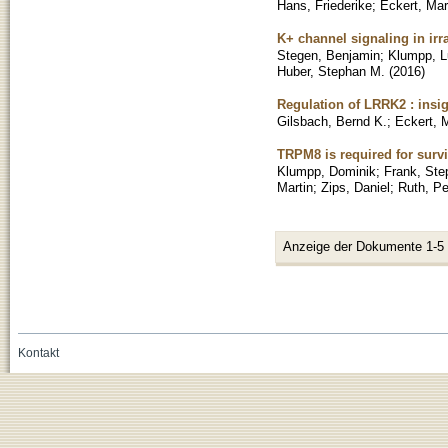
Hans, Friederike
;
Eckert, Mar
K+ channel signaling in irr
Stegen, Benjamin
;
Klumpp, 
Huber, Stephan M.
(
2016
)
Regulation of LRRK2 : insig
Gilsbach, Bernd K.
;
Eckert, M
TRPM8 is required for survi
Klumpp, Dominik
;
Frank, Ste
Martin
;
Zips, Daniel
;
Ruth, Pe
Anzeige der Dokumente 1-5
Kontakt