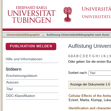
Auflistung Universitätsbibliographie nach Aut
DSpace Repositorium (Manakin basiert)
Universitätsbibliographie
→
Auflistung Universitätsbibliographie nach Autor
Auflistung Univers
PUBLIKATION MELDEN
0-9
A
B
C
D
E
F
G
H
I
J
K
L
Hilfe und Informationen
Oder geben Sie die ersten Bu
Stöbern
Sortiert nach:
Erscheinungsdatum
Autoren
Anzeige der Dokumente 1-5
Titel
Cellular Effects of the Anti
DDC-Klassifikation
Eckert, Marita
;
Klumpp, Luka
Identification and characte