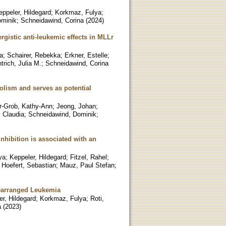
eppeler, Hildegard
;
Korkmaz, Fulya
;
ominik
;
Schneidawind, Corina
(
2024
)
gistic anti-leukemic effects in MLLr
a
;
Schairer, Rebekka
;
Erkner, Estelle
;
rich, Julia M.
;
Schneidawind, Corina
lism and serves as potential
r-Grob, Kathy-Ann
;
Jeong, Johan
;
 Claudia
;
Schneidawind, Dominik
;
ibition is associated with an
ya
;
Keppeler, Hildegard
;
Fitzel, Rahel
;
;
Hoefert, Sebastian
;
Mauz, Paul Stefan
;
earranged Leukemia
er, Hildegard
;
Korkmaz, Fulya
;
Roti,
a
(
2023
)