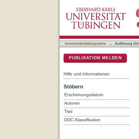
Auflistung Universitätsbib
DSpace Repositorium (Manakin b
Universitätsbibliographie
→
Auflistung Uni
PUBLIKATION MELDEN
Hilfe und Informationen
Stöbern
Erscheinungsdatum
Autoren
Titel
DDC-Klassifikation