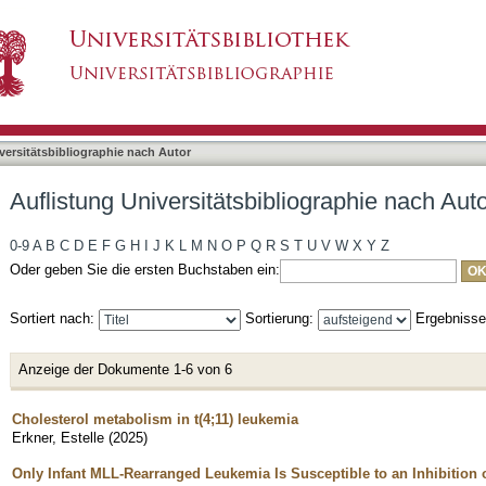
liographie nach Autor "Erkner, Estelle"
asiert)
versitätsbibliographie nach Autor
Auflistung Universitätsbibliographie nach Auto
0-9
A
B
C
D
E
F
G
H
I
J
K
L
M
N
O
P
Q
R
S
T
U
V
W
X
Y
Z
Oder geben Sie die ersten Buchstaben ein:
Sortiert nach:
Sortierung:
Ergebniss
Anzeige der Dokumente 1-6 von 6
Cholesterol metabolism in t(4;11) leukemia
Erkner, Estelle
(
2025
)
Only Infant MLL-Rearranged Leukemia Is Susceptible to an Inhibition o