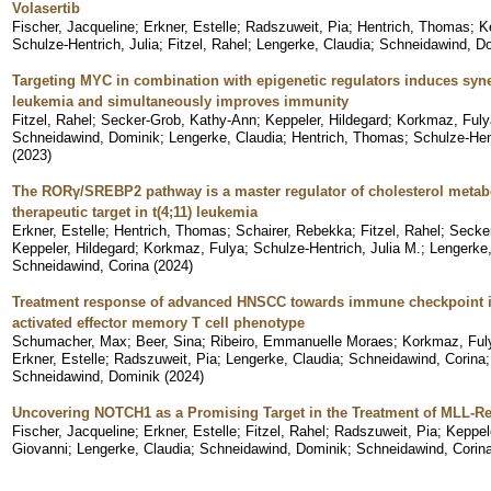
Volasertib
Fischer, Jacqueline
;
Erkner, Estelle
;
Radszuweit, Pia
;
Hentrich, Thomas
;
K
Schulze-Hentrich, Julia
;
Fitzel, Rahel
;
Lengerke, Claudia
;
Schneidawind, D
Targeting MYC in combination with epigenetic regulators induces syner
leukemia and simultaneously improves immunity
Fitzel, Rahel
;
Secker-Grob, Kathy-Ann
;
Keppeler, Hildegard
;
Korkmaz, Fuly
Schneidawind, Dominik
;
Lengerke, Claudia
;
Hentrich, Thomas
;
Schulze-Hent
(
2023
)
The RORγ/SREBP2 pathway is a master regulator of cholesterol metabo
therapeutic target in t(4;11) leukemia
Erkner, Estelle
;
Hentrich, Thomas
;
Schairer, Rebekka
;
Fitzel, Rahel
;
Secke
Keppeler, Hildegard
;
Korkmaz, Fulya
;
Schulze-Hentrich, Julia M.
;
Lengerke,
Schneidawind, Corina
(
2024
)
Treatment response of advanced HNSCC towards immune checkpoint inh
activated effector memory T cell phenotype
Schumacher, Max
;
Beer, Sina
;
Ribeiro, Emmanuelle Moraes
;
Korkmaz, Ful
Erkner, Estelle
;
Radszuweit, Pia
;
Lengerke, Claudia
;
Schneidawind, Corina
Schneidawind, Dominik
(
2024
)
Uncovering NOTCH1 as a Promising Target in the Treatment of MLL-R
Fischer, Jacqueline
;
Erkner, Estelle
;
Fitzel, Rahel
;
Radszuweit, Pia
;
Keppel
Giovanni
;
Lengerke, Claudia
;
Schneidawind, Dominik
;
Schneidawind, Corin