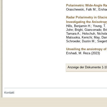
Polarimetric Wide-Angle Ra
Oraschewski, Falk M.
;
Ersha
Radar Polarimetry in Glaci
Investigating the Anisotrop
Hills, Benjamin H.
;
Young, T. 
John
;
Brighi, Giancorrado
;
Br
Tamara A.
;
Holschuh, Nichol
Matsuoka, Kenichi
;
May, Dan
Schroeder, Dustin M.
;
Siegert
Unveiling the ansiotropy of
Ershadi, M. Reza
(
2023
)
Anzeige der Dokumente 1-1
Kontakt