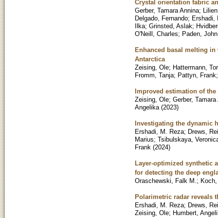
Crystal orientation fabric 
Gerber, Tamara Annina
;
Lilie
Delgado, Fernando
;
Ershadi,
Ilka
;
Grinsted, Aslak
;
Hvidber
O'Neill, Charles
;
Paden, John
Enhanced basal melting in w
Antarctica
Zeising, Ole
;
Hattermann, To
Fromm, Tanja
;
Pattyn, Frank
Improved estimation of the 
Zeising, Ole
;
Gerber, Tamara
Angelika
(
2023
)
Investigating the dynamic h
Ershadi, M. Reza
;
Drews, Re
Marius
;
Tsibulskaya, Veronic
Frank
(
2024
)
Layer-optimized synthetic a
for detecting the deep engla
Oraschewski, Falk M.
;
Koch,
Polarimetric radar reveals t
Ershadi, M. Reza
;
Drews, Re
Zeising, Ole
;
Humbert, Angel