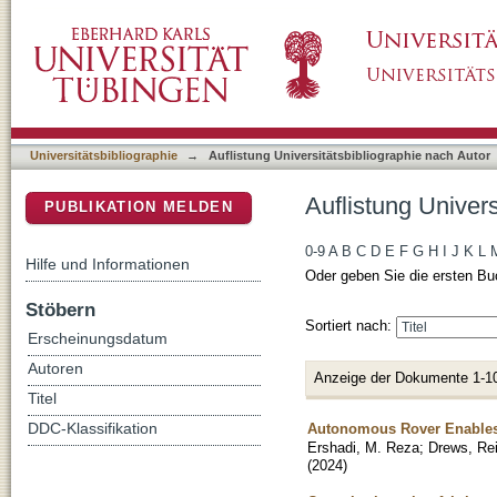
Auflistung Universitätsbibliographie nach Au
DSpace Repositorium (Manakin basiert)
Universitätsbibliographie
→
Auflistung Universitätsbibliographie nach Autor
Auflistung Univer
PUBLIKATION MELDEN
0-9
A
B
C
D
E
F
G
H
I
J
K
L
Hilfe und Informationen
Oder geben Sie die ersten Bu
Stöbern
Sortiert nach:
Erscheinungsdatum
Autoren
Anzeige der Dokumente 1-1
Titel
Autonomous Rover Enables R
DDC-Klassifikation
Ershadi, M. Reza
;
Drews, Re
(
2024
)