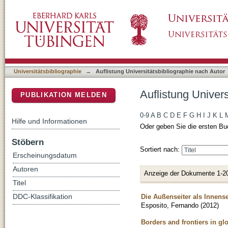
Auflistung Universitätsbibliographie nach Au
DSpace Repositorium (Manakin basiert)
Universitätsbibliographie
→
Auflistung Universitätsbibliographie nach Autor
Auflistung Univer
PUBLIKATION MELDEN
0-9
A
B
C
D
E
F
G
H
I
J
K
L
Hilfe und Informationen
Oder geben Sie die ersten Bu
Stöbern
Sortiert nach:
Erscheinungsdatum
Autoren
Anzeige der Dokumente 1-2
Titel
Die Außenseiter als Innens
DDC-Klassifikation
Esposito, Fernando
(
2012
)
Borders and frontiers in gl