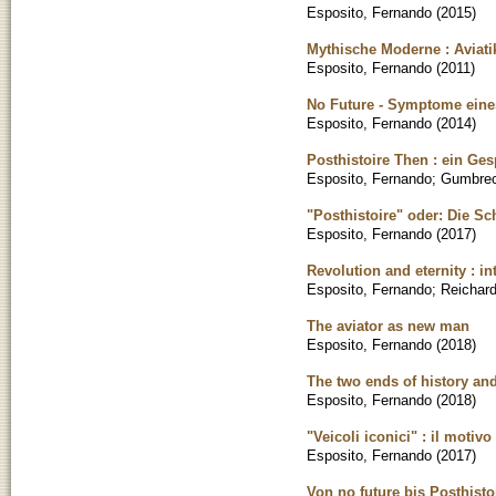
Esposito, Fernando
(
2015
)
Mythische Moderne : Aviat
Esposito, Fernando
(
2011
)
No Future - Symptome eine
Esposito, Fernando
(
2014
)
Posthistoire Then : ein Ge
Esposito, Fernando
;
Gumbrec
"Posthistoire" oder: Die Sc
Esposito, Fernando
(
2017
)
Revolution and eternity : i
Esposito, Fernando
;
Reichard
The aviator as new man
Esposito, Fernando
(
2018
)
The two ends of history and
Esposito, Fernando
(
2018
)
"Veicoli iconici" : il motiv
Esposito, Fernando
(
2017
)
Von no future bis Posthis