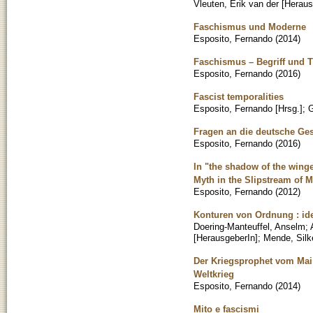
Vleuten, Erik van der [Heraus
Faschismus und Moderne
Esposito, Fernando
(
2014
)
Faschismus – Begriff und 
Esposito, Fernando
(
2016
)
Fascist temporalities
Esposito, Fernando [Hrsg.]
;
G
Fragen an die deutsche Ges
Esposito, Fernando
(
2016
)
In "the shadow of the winge
Myth in the Slipstream of 
Esposito, Fernando
(
2012
)
Konturen von Ordnung : id
Doering-Manteuffel, Anselm
;
[HerausgeberIn]
;
Mende, Silk
Der Kriegsprophet vom Mai 
Weltkrieg
Esposito, Fernando
(
2014
)
Mito e fascismi