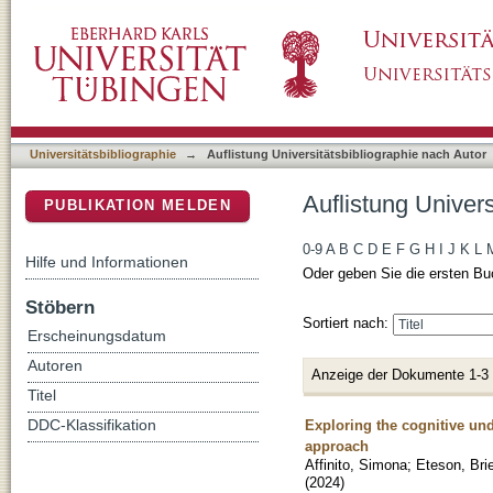
Auflistung Universitätsbibliographie nach Au
DSpace Repositorium (Manakin basiert)
Universitätsbibliographie
→
Auflistung Universitätsbibliographie nach Autor
Auflistung Univer
PUBLIKATION MELDEN
0-9
A
B
C
D
E
F
G
H
I
J
K
L
Hilfe und Informationen
Oder geben Sie die ersten Bu
Stöbern
Sortiert nach:
Erscheinungsdatum
Autoren
Anzeige der Dokumente 1-3
Titel
Exploring the cognitive un
DDC-Klassifikation
approach
Affinito, Simona
;
Eteson, Bri
(
2024
)