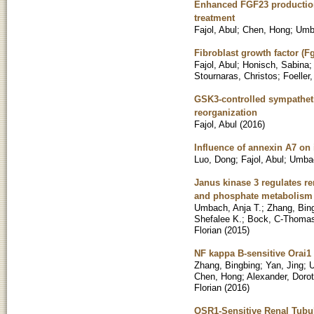
Enhanced FGF23 production 
treatment
Fajol, Abul
;
Chen, Hong
;
Umba
Fibroblast growth factor (F
Fajol, Abul
;
Honisch, Sabina
Stournaras, Christos
;
Foeller
GSK3-controlled sympatheti
reorganization
Fajol, Abul
(
2016
)
Influence of annexin A7 on i
Luo, Dong
;
Fajol, Abul
;
Umbac
Janus kinase 3 regulates re
and phosphate metabolism
Umbach, Anja T.
;
Zhang, Bin
Shefalee K.
;
Bock, C-Thoma
Florian
(
2015
)
NF kappa B-sensitive Orai1 
Zhang, Bingbing
;
Yan, Jing
;
U
Chen, Hong
;
Alexander, Doro
Florian
(
2016
)
OSR1-Sensitive Renal Tubu