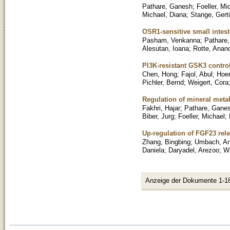
Pathare, Ganesh
;
Foeller, Mi
Michael, Diana
;
Stange, Gerti
OSR1-sensitive small intest
Pasham, Venkanna
;
Pathare
Alesutan, Ioana
;
Rotte, Anan
PI3K-resistant GSK3 contro
Chen, Hong
;
Fajol, Abul
;
Hoen
Pichler, Bernd
;
Weigert, Cora
Regulation of mineral meta
Fakhri, Hajar
;
Pathare, Gane
Biber, Jurg
;
Foeller, Michael
;
Up-regulation of FGF23 rel
Zhang, Bingbing
;
Umbach, An
Daniela
;
Daryadel, Arezoo
;
Wa
Anzeige der Dokumente 1-1