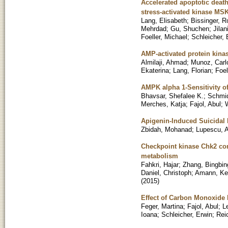
Accelerated apoptotic death
stress-activated kinase MS
Lang, Elisabeth
;
Bissinger, R
Mehrdad
;
Gu, Shuchen
;
Jilan
Foeller, Michael
;
Schleicher, 
AMP-activated protein kin
Almilaji, Ahmad
;
Munoz, Carl
Ekaterina
;
Lang, Florian
;
Foel
AMPK alpha 1-Sensitivity o
Bhavsar, Shefalee K.
;
Schmid
Merches, Katja
;
Fajol, Abul
;
Apigenin-Induced Suicidal 
Zbidah, Mohanad
;
Lupescu, A
Checkpoint kinase Chk2 con
metabolism
Fahkri, Hajar
;
Zhang, Bingbin
Daniel, Christoph
;
Amann, Ker
(
2015
)
Effect of Carbon Monoxide
Feger, Martina
;
Fajol, Abul
;
L
Ioana
;
Schleicher, Erwin
;
Rei