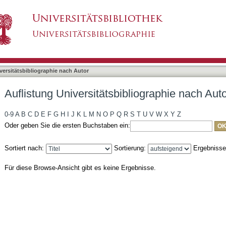
liographie nach Autor "Fischer, Michaela"
asiert)
versitätsbibliographie nach Autor
Auflistung Universitätsbibliographie nach Aut
0-9
A
B
C
D
E
F
G
H
I
J
K
L
M
N
O
P
Q
R
S
T
U
V
W
X
Y
Z
Oder geben Sie die ersten Buchstaben ein:
Sortiert nach:
Sortierung:
Ergebniss
Für diese Browse-Ansicht gibt es keine Ergebnisse.