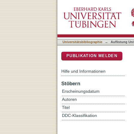
Auflistung Universitätsbib
DSpace Repositorium (Manakin b
Universitätsbibliographie
→
Auflistung Uni
PUBLIKATION MELDEN
Hilfe und Informationen
Stöbern
Erscheinungsdatum
Autoren
Titel
DDC-Klassifikation