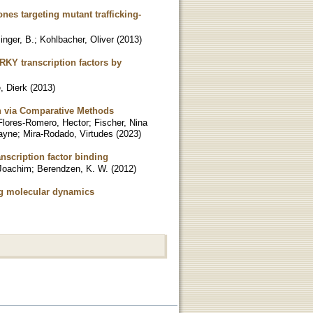
s targeting mutant trafficking-
inger, B.
;
Kohlbacher, Oliver
(
2013
)
RKY transcription factors by
 Dierk
(
2013
)
n via Comparative Methods
Flores-Romero, Hector
;
Fischer, Nina
ayne
;
Mira-Rodado, Virtudes
(
2023
)
nscription factor binding
 Joachim
;
Berendzen, K. W.
(
2012
)
ing molecular dynamics