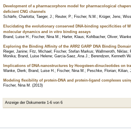
Development of a pharmacorphore model for pharmacological chaperone
deficient CNG channels
Schärfe, Charlotta
;
Taeger, J.
;
Reuter, P.
;
Fischer, N.M.
;
Krüger, Jens
;
Wiss
Elucidating the evolutionary conserved DNA-binding specificities of W
molecular dynamics and in vitro binding assays
Brand, Luise H.
;
Fischer, Nina M.
;
Harter, Klaus
;
Kohlbacher, Oliver
;
Wanke,
Exploring the Binding Affinity of the ARR2 GARP DNA Binding Domai
Rieger, Janine
;
Fitz, Michael
;
Fischer, Stefan Markus
;
Wallmeroth, Niklas
;
Monika
;
Brand, Luise Helene
;
Garcia-Saez, Ana J.
;
Berendzen, Kenneth W
Implications of DNA-nanostructures by Hoogsteen-dinucleotides on tra
Wanke, Dierk
;
Brand, Luise H.
;
Fischer, Nina M.
;
Peschke, Florian
;
Kilian,
Modeling flexibility of protein-DNA and protein-ligand complexes us
Fischer, Nina M.
(
2013
)
Anzeige der Dokumente 1-6 von 6