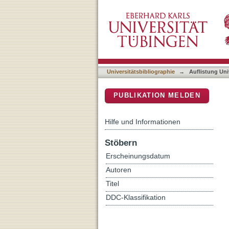
Auflistung Universitätsbib
DSpace Repositorium (Manakin b
Universitätsbibliographie
→
Auflistung Uni
PUBLIKATION MELDEN
Hilfe und Informationen
Stöbern
Erscheinungsdatum
Autoren
Titel
DDC-Klassifikation