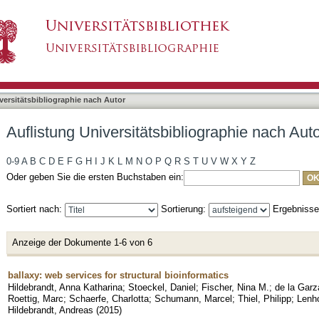
liographie nach Autor "Fischer, Nina M."
asiert)
versitätsbibliographie nach Autor
Auflistung Universitätsbibliographie nach Auto
0-9
A
B
C
D
E
F
G
H
I
J
K
L
M
N
O
P
Q
R
S
T
U
V
W
X
Y
Z
Oder geben Sie die ersten Buchstaben ein:
Sortiert nach:
Sortierung:
Ergebniss
Anzeige der Dokumente 1-6 von 6
ballaxy: web services for structural bioinformatics
Hildebrandt, Anna Katharina
;
Stoeckel, Daniel
;
Fischer, Nina M.
;
de la Garz
Roettig, Marc
;
Schaerfe, Charlotta
;
Schumann, Marcel
;
Thiel, Philipp
;
Lenh
Hildebrandt, Andreas
(
2015
)