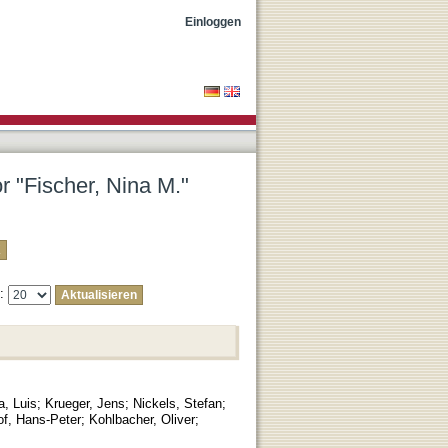
Einloggen
r "Fischer, Nina M."
e:
a, Luis
;
Krueger, Jens
;
Nickels, Stefan
;
of, Hans-Peter
;
Kohlbacher, Oliver
;