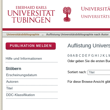
Auflistung Universitätsbibliographie nach Au
DSpace Repositorium (Manakin basiert)
Universitätsbibliographie
→
Auflistung Universitätsbibliographie nach Autor
Auflistung Univer
PUBLIKATION MELDEN
0-9
A
B
C
D
E
F
G
H
I
J
K
L
Hilfe und Informationen
Oder geben Sie die ersten Bu
Stöbern
Sortiert nach:
Erscheinungsdatum
Für diese Browse-Ansicht gib
Autoren
Titel
DDC-Klassifikation