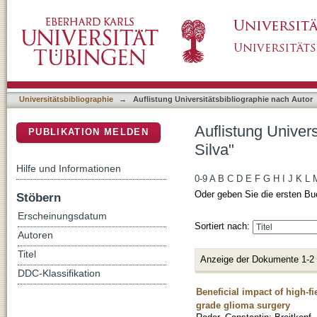
Auflistung Universitätsbibliographie nach Aut
DSpace Repositorium (Manakin basiert)
Universitätsbibliographie
→
Auflistung Universitätsbibliographie nach Autor
Auflistung Univers
PUBLIKATION MELDEN
Silva"
Hilfe und Informationen
0-9
A
B
C
D
E
F
G
H
I
J
K
L
Oder geben Sie die ersten Bu
Stöbern
Erscheinungsdatum
Sortiert nach:
Autoren
Titel
Anzeige der Dokumente 1-2
DDC-Klassifikation
Beneficial impact of high-f
grade glioma surgery