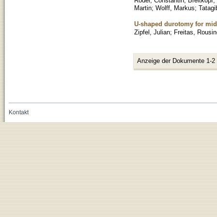
Roder, Constantin
;
Breitkopf,
Martin
;
Wolff, Markus
;
Tatagi
U-shaped durotomy for midli
Zipfel, Julian
;
Freitas, Rousin
Anzeige der Dokumente 1-2
Kontakt