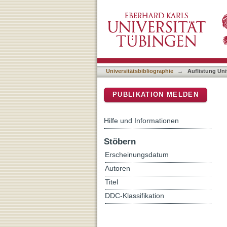
Auflistung Universitätsbib
DSpace Repositorium (Manakin b
Universitätsbibliographie
→
Auflistung Uni
PUBLIKATION MELDEN
Hilfe und Informationen
Stöbern
Erscheinungsdatum
Autoren
Titel
DDC-Klassifikation