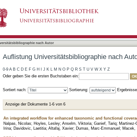
liographie nach Autor "Ganief, Tariq"
asiert)
versitätsbibliographie nach Autor
Auflistung Universitätsbibliographie nach Auto
0-9
A
B
C
D
E
F
G
H
I
J
K
L
M
N
O
P
Q
R
S
T
U
V
W
X
Y
Z
Oder geben Sie die ersten Buchstaben ein:
Sortiert nach:
Sortierung:
Ergebniss
Anzeige der Dokumente 1-6 von 6
An integrated workflow for enhanced taxonomic and functional cover
Nalpas, Nicolas
;
Hoyles, Lesley
;
Anselm, Viktoria
;
Ganief, Tariq
;
Martinez-G
Irina
;
Davidovic, Laetitia
;
Altafaj, Xavier
;
Dumas, Marc-Emmanuel
;
Macek, 