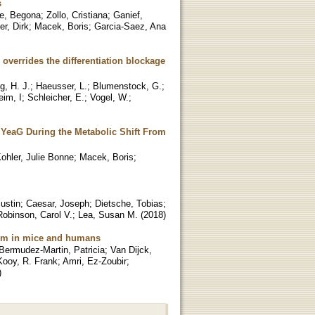
s
be, Begona
;
Zollo, Cristiana
;
Ganief,
r, Dirk
;
Macek, Boris
;
Garcia-Saez, Ana
 overrides the differentiation blockage
g, H. J.
;
Haeusser, L.
;
Blumenstock, G.
;
im, I
;
Schleicher, E.
;
Vogel, W.
;
 YeaG During the Metabolic Shift From
ohler, Julie Bonne
;
Macek, Boris
;
ustin
;
Caesar, Joseph
;
Dietsche, Tobias
;
Robinson, Carol V.
;
Lea, Susan M.
(
2018
)
ism in mice and humans
Bermudez-Martin, Patricia
;
Van Dijck,
Kooy, R. Frank
;
Amri, Ez-Zoubir
;
)