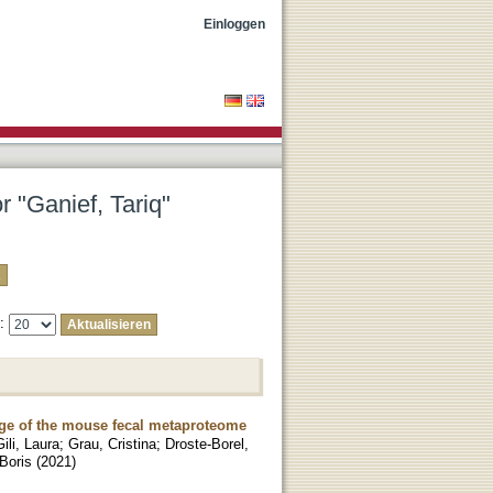
Einloggen
r "Ganief, Tariq"
e:
age of the mouse fecal metaproteome
ili, Laura
;
Grau, Cristina
;
Droste-Borel,
Boris
(
2021
)