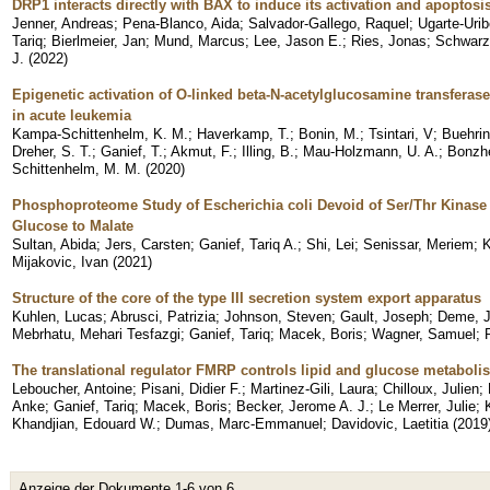
DRP1 interacts directly with BAX to induce its activation and apoptosi
Jenner, Andreas
;
Pena-Blanco, Aida
;
Salvador-Gallego, Raquel
;
Ugarte-Uri
Tariq
;
Bierlmeier, Jan
;
Mund, Marcus
;
Lee, Jason E.
;
Ries, Jonas
;
Schwarze
J.
(
2022
)
Epigenetic activation of O-linked beta-N-acetylglucosamine transferase
in acute leukemia
Kampa-Schittenhelm, K. M.
;
Haverkamp, T.
;
Bonin, M.
;
Tsintari, V
;
Buehrin
Dreher, S. T.
;
Ganief, T.
;
Akmut, F.
;
Illing, B.
;
Mau-Holzmann, U. A.
;
Bonzhe
Schittenhelm, M. M.
(
2020
)
Phosphoproteome Study of Escherichia coli Devoid of Ser/Thr Kinase
Glucose to Malate
Sultan, Abida
;
Jers, Carsten
;
Ganief, Tariq A.
;
Shi, Lei
;
Senissar, Meriem
;
K
Mijakovic, Ivan
(
2021
)
Structure of the core of the type III secretion system export apparatus
Kuhlen, Lucas
;
Abrusci, Patrizia
;
Johnson, Steven
;
Gault, Joseph
;
Deme, J
Mebrhatu, Mehari Tesfazgi
;
Ganief, Tariq
;
Macek, Boris
;
Wagner, Samuel
;
The translational regulator FMRP controls lipid and glucose metabol
Leboucher, Antoine
;
Pisani, Didier F.
;
Martinez-Gili, Laura
;
Chilloux, Julien
;
Anke
;
Ganief, Tariq
;
Macek, Boris
;
Becker, Jerome A. J.
;
Le Merrer, Julie
;
Khandjian, Edouard W.
;
Dumas, Marc-Emmanuel
;
Davidovic, Laetitia
(
2019
Anzeige der Dokumente 1-6 von 6