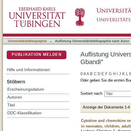
Auflistung Universitätsbibliographie nach Au
DSpace Repositorium (Manakin basiert)
Universitätsbibliographie
→
Auflistung Universitätsbibliographie nach Autor
Auflistung Univers
PUBLIKATION MELDEN
Gbandi"
Hilfe und Informationen
0-9
A
B
C
D
E
F
G
H
I
J
K
L
Oder geben Sie die ersten Bu
Stöbern
Erscheinungsdatum
Sortiert nach:
Autoren
Titel
Anzeige der Dokumente 1-4
DDC-Klassifikation
Cytokine and chemokine res
in neonates, children, adult