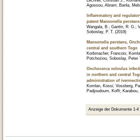
Lechner, Christian J.
;
Komand
Agossou, Abram
;
Banla, Meb
Inflammatory and regulator
patent Mansonella perstans 
Wangala, B.
;
Gantin, R. G.
;
V
Soboslay, P. T.
(
2019
)
Mansonella perstans, Onchoc
central and southern Togo
Korbmacher, Francois
;
Komla
Potchoziou
;
Soboslay, Peter 
Onchocerca volvulus infect
in northern and central To
administration of ivermecti
Komlan, Kossi
;
Vossberg, Pat
Padjoudoum, Koffi
;
Karabou,
Anzeige der Dokumente 1-4