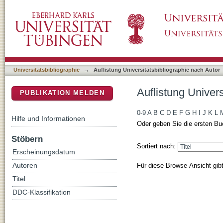
Auflistung Universitätsbibliographie nach Au
DSpace Repositorium (Manakin basiert)
Universitätsbibliographie
→
Auflistung Universitätsbibliographie nach Autor
Auflistung Univer
PUBLIKATION MELDEN
0-9
A
B
C
D
E
F
G
H
I
J
K
L
Hilfe und Informationen
Oder geben Sie die ersten Bu
Stöbern
Sortiert nach:
Erscheinungsdatum
Für diese Browse-Ansicht gib
Autoren
Titel
DDC-Klassifikation