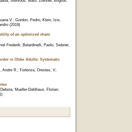
ldana
;
Stenroos, Matti
;
Zrenner, Brigitte
;
Luana V.
;
Gordon, Pedro
;
Klein, Izio
;
andro
(
2019
)
tility of an optimized sham
iel Frederik
;
Belardinelli, Paolo
;
Siebner,
order in Older Adults: Systematic
, Andre R.
;
Forlenza, Orestes, V
;
rtex
 Debora
;
Mueller-Dahlhaus, Florian
;
1
)