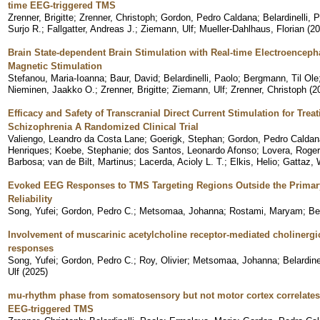
time EEG-triggered TMS
Zrenner, Brigitte
;
Zrenner, Christoph
;
Gordon, Pedro Caldana
;
Belardinelli, 
Surjo R.
;
Fallgatter, Andreas J.
;
Ziemann, Ulf
;
Mueller-Dahlhaus, Florian
(
20
Brain State-dependent Brain Stimulation with Real-time Electroenceph
Magnetic Stimulation
Stefanou, Maria-Ioanna
;
Baur, David
;
Belardinelli, Paolo
;
Bergmann, Til Ole
Nieminen, Jaakko O.
;
Zrenner, Brigitte
;
Ziemann, Ulf
;
Zrenner, Christoph
(
2
Efficacy and Safety of Transcranial Direct Current Stimulation for Tre
Schizophrenia A Randomized Clinical Trial
Valiengo, Leandro da Costa Lane
;
Goerigk, Stephan
;
Gordon, Pedro Caldan
Henriques
;
Koebe, Stephanie
;
dos Santos, Leonardo Afonso
;
Lovera, Roger
Barbosa
;
van de Bilt, Martinus
;
Lacerda, Acioly L. T.
;
Elkis, Helio
;
Gattaz, 
Evoked EEG Responses to TMS Targeting Regions Outside the Primary 
Reliability
Song, Yufei
;
Gordon, Pedro C.
;
Metsomaa, Johanna
;
Rostami, Maryam
;
Be
Involvement of muscarinic acetylcholine receptor-mediated choliner
responses
Song, Yufei
;
Gordon, Pedro C.
;
Roy, Olivier
;
Metsomaa, Johanna
;
Belardine
Ulf
(
2025
)
mu-rhythm phase from somatosensory but not motor cortex correlates wi
EEG-triggered TMS