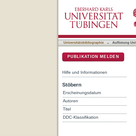
Auflistung Universitätsbi
DSpace Repositorium (Manakin b
Universitätsbibliographie
→
Auflistung Uni
PUBLIKATION MELDEN
Hilfe und Informationen
Stöbern
Erscheinungsdatum
Autoren
Titel
DDC-Klassifikation