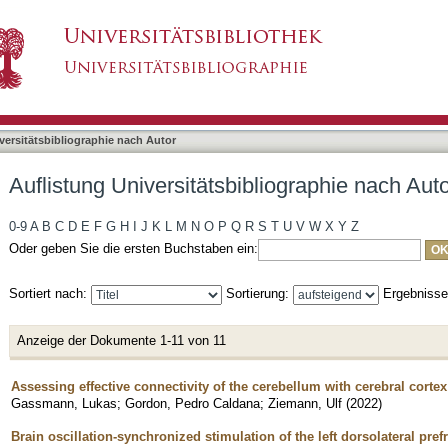
bliographie nach Autor "Gordon, Pedro"
asiert)
versitätsbibliographie nach Autor
Auflistung Universitätsbibliographie nach Aut
0-9
A
B
C
D
E
F
G
H
I
J
K
L
M
N
O
P
Q
R
S
T
U
V
W
X
Y
Z
Oder geben Sie die ersten Buchstaben ein:
Sortiert nach:
Sortierung:
Ergebniss
Anzeige der Dokumente 1-11 von 11
Assessing effective connectivity of the cerebellum with cerebral cor
Gassmann, Lukas
;
Gordon, Pedro Caldana
;
Ziemann, Ulf
(
2022
)
Brain oscillation-synchronized stimulation of the left dorsolateral pref