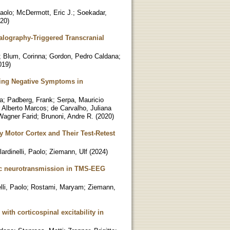
Paolo
;
McDermott, Eric J.
;
Soekadar,
20
)
alography-Triggered Transcranial
;
Blum, Corinna
;
Gordon, Pedro Caldana
;
019
)
ating Negative Symptoms in
a
;
Padberg, Frank
;
Serpa, Mauricio
 Alberto Marcos
;
de Carvalho, Juliana
Wagner Farid
;
Brunoni, Andre R.
(
2020
)
Motor Cortex and Their Test-Retest
lardinelli, Paolo
;
Ziemann, Ulf
(
2024
)
gic neurotransmission in TMS-EEG
lli, Paolo
;
Rostami, Maryam
;
Ziemann,
th corticospinal excitability in