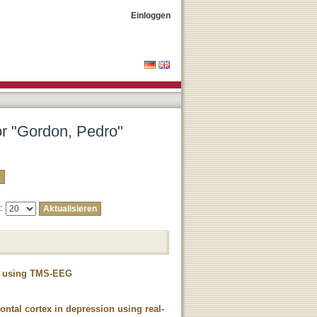
Einloggen
or "Gordon, Pedro"
e:
tex using TMS-EEG
rontal cortex in depression using real-