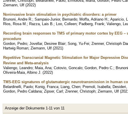
Zrenner, Christoph
;
Belardinelli, Paolo
;
Ermolova, Maria
;
Gordon, Pedro Ca
Ziemann, Ulf
(
2022
)
Noninvasive brain stimulation in psychiatric disorders: a primer
Brunoni, Andre R.
;
Sampaio-Junior, Bernardo
;
Moffa, Adriano H.
;
Aparicio, 
Rios, Rosa M.
;
Razza, Lais B.
;
Loo, Colleen
;
Padberg, Frank
;
Valiengo, Le
Recording brain responses to TMS of primary motor cortex by EEG – u
procedure
Gordon, Pedro
;
Jovellar, Desiree Blair
;
Song, Yu-Fei
;
Zrenner, Christoph Dan
Hartwig Roman
;
Ziemann, Ulf
(
2021
)
Repetitive Transcranial Magnetic Stimulation for Major Depressive Dis
Review and Meta-analysis
Valiengo, Leandro
;
Maia, Ana
;
Cotovio, Goncalo
;
Gordon, Pedro C.
;
Brunoni
Oliveira-Maia, Albino J.
(
2022
)
TMS-EEG signatures of glutamatergic neurotransmission in human co
Belardinelli, Paolo
;
Konig, Franca
;
Liang, Chen
;
Premoli, Isabella
;
Desideri,
Gordon, Pedro Caldana
;
Zipser, Carl
;
Zrenner, Christoph
;
Ziemann, Ulf
(
202
Anzeige der Dokumente 1-11 von 11