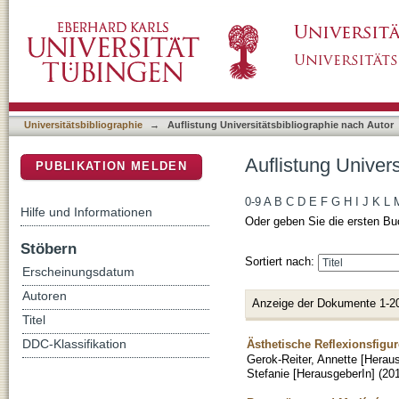
Auflistung Universitätsbibliographie nach Aut
DSpace Repositorium (Manakin basiert)
Universitätsbibliographie
→
Auflistung Universitätsbibliographie nach Autor
Auflistung Univers
PUBLIKATION MELDEN
0-9
A
B
C
D
E
F
G
H
I
J
K
L
Hilfe und Informationen
Oder geben Sie die ersten Bu
Stöbern
Sortiert nach:
Erscheinungsdatum
Autoren
Anzeige der Dokumente 1-2
Titel
Ästhetische Reflexionsfigu
DDC-Klassifikation
Gerok-Reiter, Annette [Herau
Stefanie [HerausgeberIn]
(
20