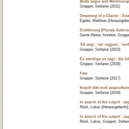
Breta sögur and Merlínúss
Gropper, Stefanie
(
2011
)
Dreaming of a Glacier : Snæ
Egeler, Matthias [Herausgebe
Einführung [Plurale Autorsc
Gerok-Reiter, Annette
;
Groppe
'Ek segi', 'vér segjum', 've
Gropper, Stefanie
(
2023
)
Es sannliga es sagt : die Í
Gropper, Stefanie
(
2018
)
Fate
Gropper, Stefanie
(
2017
)
Hrærð dikt með ástarorðum 
Gropper, Stefanie
(
2019
)
In search of the culprit : a
Rösli, Lukas [HerausgeberIn]
In search of the culprit : a
Rösli, Lukas
;
Gropper, Stefan