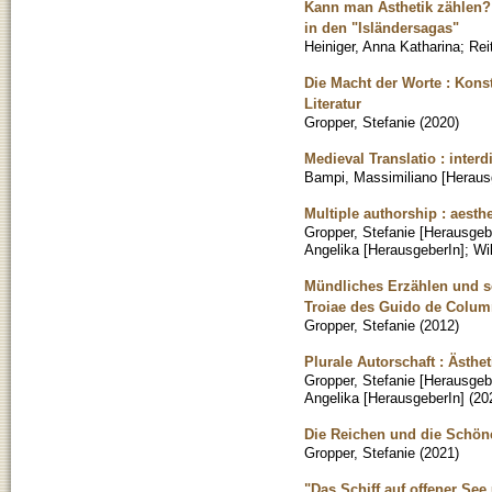
Kann man Ästhetik zählen?
in den "Isländersagas"
Heiniger, Anna Katharina
;
Reit
Die Macht der Worte : Kons
Literatur
Gropper, Stefanie
(
2020
)
Medieval Translatio : interdi
Bampi, Massimiliano [Heraus
Multiple authorship : aesthe
Gropper, Stefanie [Herausgeb
Angelika [HerausgeberIn]
;
Wi
Mündliches Erzählen und sc
Troiae des Guido de Colum
Gropper, Stefanie
(
2012
)
Plurale Autorschaft : Ästhe
Gropper, Stefanie [Herausgeb
Angelika [HerausgeberIn]
(
20
Die Reichen und die Schöne
Gropper, Stefanie
(
2021
)
"Das Schiff auf offener Se