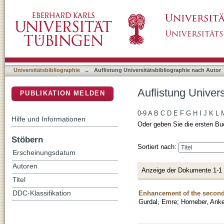
Auflistung Universitätsbibliographie nach Au
DSpace Repositorium (Manakin basiert)
Universitätsbibliographie
→
Auflistung Universitätsbibliographie nach Autor
Auflistung Univer
PUBLIKATION MELDEN
0-9
A
B
C
D
E
F
G
H
I
J
K
L
Hilfe und Informationen
Oder geben Sie die ersten Bu
Stöbern
Sortiert nach:
Erscheinungsdatum
Autoren
Anzeige der Dokumente 1-1
Titel
Enhancement of the second 
DDC-Klassifikation
Gurdal, Emre
;
Horneber, Ank