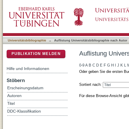
Auflistung Universitätsbibliographie nach Au
DSpace Repositorium (Manakin basiert)
Universitätsbibliographie
→
Auflistung Universitätsbibliographie nach Autor
Auflistung Univer
PUBLIKATION MELDEN
0-9
A
B
C
D
E
F
G
H
I
J
K
L
Hilfe und Informationen
Oder geben Sie die ersten Bu
Stöbern
Sortiert nach:
Erscheinungsdatum
Für diese Browse-Ansicht gib
Autoren
Titel
DDC-Klassifikation