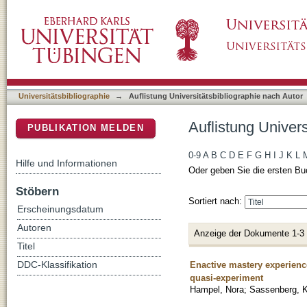
Auflistung Universitätsbibliographie nach Au
DSpace Repositorium (Manakin basiert)
Universitätsbibliographie
→
Auflistung Universitätsbibliographie nach Autor
Auflistung Univer
PUBLIKATION MELDEN
0-9
A
B
C
D
E
F
G
H
I
J
K
L
Hilfe und Informationen
Oder geben Sie die ersten Bu
Stöbern
Sortiert nach:
Erscheinungsdatum
Autoren
Anzeige der Dokumente 1-3
Titel
Enactive mastery experience
DDC-Klassifikation
quasi-experiment
Hampel, Nora
;
Sassenberg, K