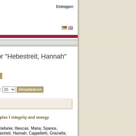
Einloggen
or "Hebestreit, Hannah"
e:
lex I integrity and energy
tefanie
;
Illescas, Maria
;
Spanos,
estreit, Hannah
;
Cappelletti, Graziella
;