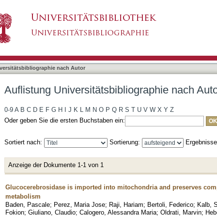
bliographie nach Autor "Hebestreit, Hannah"
asiert)
versitätsbibliographie nach Autor
Auflistung Universitätsbibliographie nach Aut
0-9
A
B
C
D
E
F
G
H
I
J
K
L
M
N
O
P
Q
R
S
T
U
V
W
X
Y
Z
Oder geben Sie die ersten Buchstaben ein:
Sortiert nach:
Sortierung:
Ergebniss
Anzeige der Dokumente 1-1 von 1
Glucocerebrosidase is imported into mitochondria and preserves comp
metabolism
Baden, Pascale
;
Perez, Maria Jose
;
Raji, Hariam
;
Bertoli, Federico
;
Kalb, S
Fokion
;
Giuliano, Claudio
;
Calogero, Alessandra Maria
;
Oldrati, Marvin
;
Heb