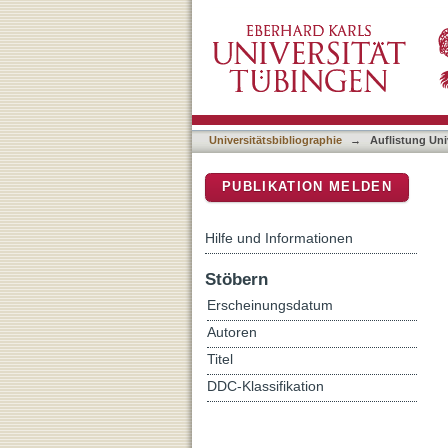
Auflistung Universitätsbi
DSpace Repositorium (Manakin b
Universitätsbibliographie
→
Auflistung Uni
PUBLIKATION MELDEN
Hilfe und Informationen
Stöbern
Erscheinungsdatum
Autoren
Titel
DDC-Klassifikation