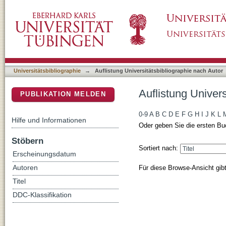
Auflistung Universitätsbibliographie nach Aut
DSpace Repositorium (Manakin basiert)
Universitätsbibliographie
→
Auflistung Universitätsbibliographie nach Autor
Auflistung Univers
PUBLIKATION MELDEN
0-9
A
B
C
D
E
F
G
H
I
J
K
L
Hilfe und Informationen
Oder geben Sie die ersten Bu
Stöbern
Sortiert nach:
Erscheinungsdatum
Für diese Browse-Ansicht gib
Autoren
Titel
DDC-Klassifikation