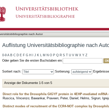
liographie nach Autor "Helms, Sigrun"
asiert)
versitätsbibliographie nach Autor
Auflistung Universitätsbibliographie nach Aut
0-9
A
B
C
D
E
F
G
H
I
J
K
L
M
N
O
P
Q
R
S
T
U
V
W
X
Y
Z
Oder geben Sie die ersten Buchstaben ein:
Sortiert nach:
Sortierung:
Ergebniss
Anzeige der Dokumente 1-5 von 5
Direct role for the Drosophila GIGYF protein in 4EHP-mediated mRNA 
Ruscica, Vincenzo
;
Bawankar, Praveen
;
Peter, Daniel
;
Helms, Sigrun
;
Igrej
Distinct modes of recruitment of the CCR4-NOT complex by Drosophil