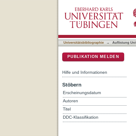
Auflistung Universitätsbib
DSpace Repositorium (Manakin b
Universitätsbibliographie
→
Auflistung Uni
PUBLIKATION MELDEN
Hilfe und Informationen
Stöbern
Erscheinungsdatum
Autoren
Titel
DDC-Klassifikation