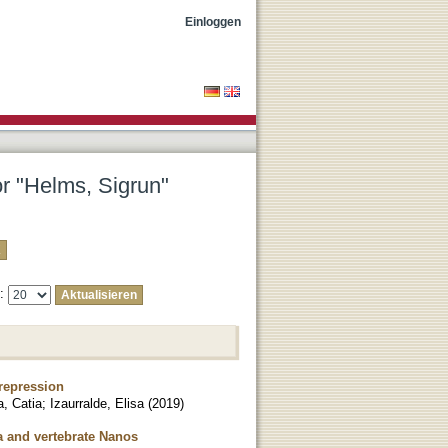
Einloggen
or "Helms, Sigrun"
e:
repression
a, Catia
;
Izaurralde, Elisa
(
2019
)
a and vertebrate Nanos