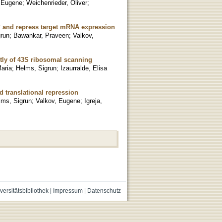
 Eugene
;
Weichenrieder, Oliver
;
HP and repress target mRNA expression
grun
;
Bawankar, Praveen
;
Valkov,
ly of 43S ribosomal scanning
aria
;
Helms, Sigrun
;
Izaurralde, Elisa
translational repression
lms, Sigrun
;
Valkov, Eugene
;
Igreja,
versitätsbibliothek
|
Impressum
|
Datenschutz