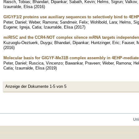
Raisch, Tobias
;
Bhandari, Dipankar
;
Sabath, Kevin
;
Helms, Sigrun
;
Valkov,
Izaurralde, Elisa
(
2016
)
GIGYF1/2 proteins use auxiliary sequences to selectively bind to 4E
Peter, Daniel
;
Weber, Ramona
;
Sandmeir, Felix
;
Wohlbold, Lara
;
Helms, Si
Eugene
;
Igreja, Catia
;
Izaurralde, Elisa
(
2017
)
miRISC and the CCR4-NOT complex silence mRNA targets independent
Kuzuoglu-Oeztuerk, Duygu
;
Bhandari, Dipankar
;
Huntzinger, Eric
;
Fauser, M
(
2016
)
Molecular basis for GIGYF-Me31B complex assembly in 4EHP-mediated 
Peter, Daniel
;
Ruscica, Vincenzo
;
Bawankar, Praveen
;
Weber, Ramona
;
He
Catia
;
Izaurralde, Elisa
(
2019
)
Anzeige der Dokumente 1-5 von 5
Uni