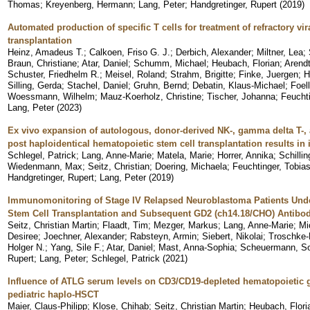
Thomas
;
Kreyenberg, Hermann
;
Lang, Peter
;
Handgretinger, Rupert
(
2019
)
Automated production of specific T cells for treatment of refractory vira
transplantation
Heinz, Amadeus T.
;
Calkoen, Friso G. J.
;
Derbich, Alexander
;
Miltner, Lea
;
Braun, Christiane
;
Atar, Daniel
;
Schumm, Michael
;
Heubach, Florian
;
Arendt
Schuster, Friedhelm R.
;
Meisel, Roland
;
Strahm, Brigitte
;
Finke, Juergen
;
H
Silling, Gerda
;
Stachel, Daniel
;
Gruhn, Bernd
;
Debatin, Klaus-Michael
;
Foel
Woessmann, Wilhelm
;
Mauz-Koerholz, Christine
;
Tischer, Johanna
;
Feuchti
Lang, Peter
(
2023
)
Ex vivo expansion of autologous, donor-derived NK-, gamma delta T-, a
post haploidentical hematopoietic stem cell transplantation results in 
Schlegel, Patrick
;
Lang, Anne-Marie
;
Matela, Marie
;
Horrer, Annika
;
Schilli
Wiedenmann, Max
;
Seitz, Christian
;
Doering, Michaela
;
Feuchtinger, Tobia
Handgretinger, Rupert
;
Lang, Peter
(
2019
)
Immunomonitoring of Stage IV Relapsed Neuroblastoma Patients Unde
Stem Cell Transplantation and Subsequent GD2 (ch14.18/CHO) Antibo
Seitz, Christian Martin
;
Flaadt, Tim
;
Mezger, Markus
;
Lang, Anne-Marie
;
Mi
Desiree
;
Joechner, Alexander
;
Rabsteyn, Armin
;
Siebert, Nikolai
;
Troschke-
Holger N.
;
Yang, Sile F.
;
Atar, Daniel
;
Mast, Anna-Sophia
;
Scheuermann, S
Rupert
;
Lang, Peter
;
Schlegel, Patrick
(
2021
)
Influence of ATLG serum levels on CD3/CD19-depleted hematopoietic 
pediatric haplo-HSCT
Maier, Claus-Philipp
;
Klose, Chihab
;
Seitz, Christian Martin
;
Heubach, Flori