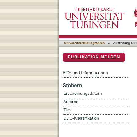
Auflistung Universitätsbib
DSpace Repositorium (Manakin b
Universitätsbibliographie
→
Auflistung Uni
PUBLIKATION MELDEN
Hilfe und Informationen
Stöbern
Erscheinungsdatum
Autoren
Titel
DDC-Klassifikation