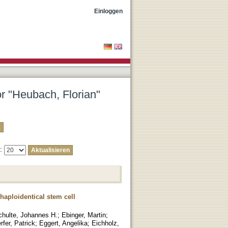
Einloggen
or "Heubach, Florian"
e:
 haploidentical stem cell
chulte, Johannes H.
;
Ebinger, Martin
;
fer, Patrick
;
Eggert, Angelika
;
Eichholz,