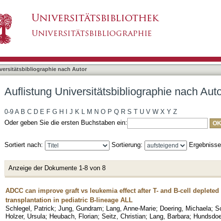
liographie nach Autor "Heubach, Florian"
asiert)
versitätsbibliographie nach Autor
Auflistung Universitätsbibliographie nach Aut
0-9
A
B
C
D
E
F
G
H
I
J
K
L
M
N
O
P
Q
R
S
T
U
V
W
X
Y
Z
Oder geben Sie die ersten Buchstaben ein:
Sortiert nach:
Sortierung:
Ergebniss
Anzeige der Dokumente 1-8 von 8
ADCC can improve graft vs leukemia effect after T- and B-cell depleted
transplantation in pediatric B-lineage ALL
Schlegel, Patrick
;
Jung, Gundram
;
Lang, Anne-Marie
;
Doering, Michaela
;
S
Holzer, Ursula
;
Heubach, Florian
;
Seitz, Christian
;
Lang, Barbara
;
Hundsdoer