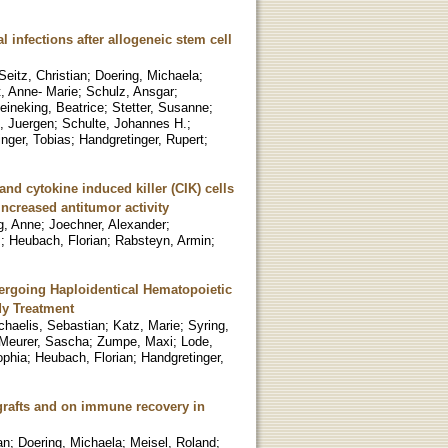
l infections after allogeneic stem cell
Seitz, Christian
;
Doering, Michaela
;
, Anne- Marie
;
Schulz, Ansgar
;
eineking, Beatrice
;
Stetter, Susanne
;
l, Juergen
;
Schulte, Johannes H.
;
nger, Tobias
;
Handgretinger, Rupert
;
nd cytokine induced killer (CIK) cells
increased antitumor activity
ng, Anne
;
Joechner, Alexander
;
s
;
Heubach, Florian
;
Rabsteyn, Armin
;
rgoing Haploidentical Hematopoietic
dy Treatment
chaelis, Sebastian
;
Katz, Marie
;
Syring,
Meurer, Sascha
;
Zumpe, Maxi
;
Lode,
ophia
;
Heubach, Florian
;
Handgretinger,
grafts and on immune recovery in
an
;
Doering, Michaela
;
Meisel, Roland
;