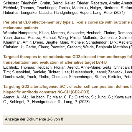
Schuster, Friedhelm
;
Gruhn, Bernd
;
Keller, Frieder
;
Rabsteyn, Armin
;
Arendt
Eichholz, Thomas
;
Feuchtinger, Tobias
;
Martinius, Holger
;
Nierkens, Stefan
Hubertus
;
Lengerke, Claudia
;
Handgretinger, Rupert
;
Lang, Peter
(
2024
)
Peripheral CD8 effector-memory type 1 T-cells correlate with outcome 
melanoma patients
Wistuba-Hamprecht, Kilian
;
Martens, Alexander
;
Heubach, Florian
;
Romano
Yuan, Jianda
;
Postow, Michael
;
Wong, Phillip
;
Mallardo, Domenico
;
Schilli
Khammari, Amir
;
Dreno, Brigitte
;
Maio, Michele
;
Schadendorf, Dirk
;
Asciert
Christian U.
;
Garbe, Claus
;
Pawelec, Graham
;
Weide, Benjamin Matthias
(
Targeted therapies in retinoblastoma: GD2-directed immunotherapy fo
transplantation and evaluation of alternative target B7-H3
Eichholz, Thomas
;
Heubach, Florian
;
Arendt, Anne-Marie
;
Seitz, Christian
;
Tim
;
Suesskind, Daniela
;
Richter, Lisa
;
Huelsenbeck, Isabel
;
Zerweck, Leo
Dombrowski, Frank
;
Flotho, Christian
;
Schoenberger, Stefan
;
Ketteler, Petr
Targeting GD2 after allogeneic SCT: effector cell composition defines 
bispecific antibody construct NG-CU (GD2-CD3)
Arendt, A. -M.
;
Heubach, F.
;
Maier, C. P.
;
Giardino, S.
;
Jung, G.
;
Kowalewsk
C.
;
Schlegel, P.
;
Handgretinger, R.
;
Lang, P.
(
2023
)
Anzeige der Dokumente 1-8 von 8