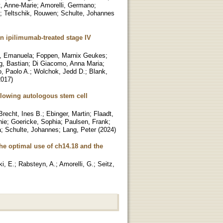
, Anne-Marie
;
Amorelli, Germano
;
;
Teltschik, Rouwen
;
Schulte, Johannes
in ipilimumab-treated stage IV
, Emanuela
;
Foppen, Marnix Geukes
;
ng, Bastian
;
Di Giacomo, Anna Maria
;
o, Paolo A.
;
Wolchok, Jedd D.
;
Blank,
2017
)
llowing autologous stem cell
Brecht, Ines B.
;
Ebinger, Martin
;
Flaadt,
nie
;
Goericke, Sophia
;
Paulsen, Frank
;
a
;
Schulte, Johannes
;
Lang, Peter
(
2024
)
the optimal use of ch14.18 and the
i, E.
;
Rabsteyn, A.
;
Amorelli, G.
;
Seitz,