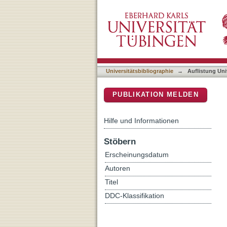
Auflistung Universitätsbib
DSpace Repositorium (Manakin b
Universitätsbibliographie
→
Auflistung Uni
PUBLIKATION MELDEN
Hilfe und Informationen
Stöbern
Erscheinungsdatum
Autoren
Titel
DDC-Klassifikation