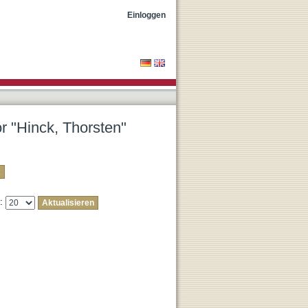
Einloggen
or "Hinck, Thorsten"
e: