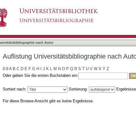
liographie nach Autor "Hinck, Thorsten"
asiert)
versitätsbibliographie nach Autor
Auflistung Universitätsbibliographie nach Aut
0-9
A
B
C
D
E
F
G
H
I
J
K
L
M
N
O
P
Q
R
S
T
U
V
W
X
Y
Z
Oder geben Sie die ersten Buchstaben ein:
Sortiert nach:
Sortierung:
Ergebniss
Für diese Browse-Ansicht gibt es keine Ergebnisse.