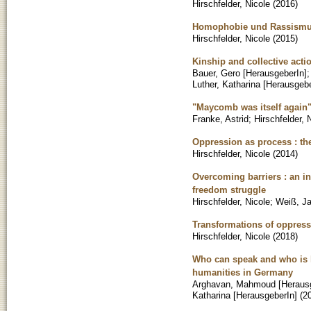
Hirschfelder, Nicole
(
2016
)
Homophobie und Rassismus 
Hirschfelder, Nicole
(
2015
)
Kinship and collective actio
Bauer, Gero [HerausgeberIn]
Luther, Katharina [Herausgebe
"Maycomb was itself again
Franke, Astrid
;
Hirschfelder, 
Oppression as process : th
Hirschfelder, Nicole
(
2014
)
Overcoming barriers : an in
freedom struggle
Hirschfelder, Nicole
;
Weiß, J
Transformations of oppressi
Hirschfelder, Nicole
(
2018
)
Who can speak and who is he
humanities in Germany
Arghavan, Mahmoud [Herausg
Katharina [HerausgeberIn]
(
2