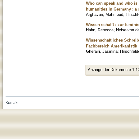
Who can speak and who is he
humanities in Germany : a s
Arghavan, Mahmoud
;
Hirschf
Wissen schafft : zur femini
Hahn, Rebecca
;
Heise-von de
Wissenschaftliches Schreibe
Fachbereich Amerikanistik
Gherairi, Jasmina
;
Hirschfeld
Anzeige der Dokumente 1-1
Kontakt