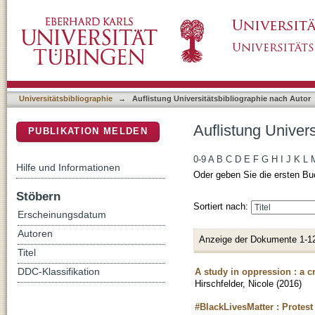
Auflistung Universitätsbibliographie nach Aut
DSpace Repositorium (Manakin basiert)
Universitätsbibliographie
→
Auflistung Universitätsbibliographie nach Autor
Auflistung Univers
PUBLIKATION MELDEN
0-9
A
B
C
D
E
F
G
H
I
J
K
L
Hilfe und Informationen
Oder geben Sie die ersten Bu
Stöbern
Sortiert nach:
Erscheinungsdatum
Autoren
Anzeige der Dokumente 1-1
Titel
A study in oppression : a cr
DDC-Klassifikation
Hirschfelder, Nicole
(
2016
)
#BlackLivesMatter : Protes