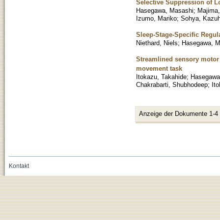
Selective Suppression of L
Hasegawa, Masashi
;
Majima,
Izumo, Mariko
;
Sohya, Kazuh
Sleep-Stage-Specific Regula
Niethard, Niels
;
Hasegawa, M
Streamlined sensory motor 
movement task
Itokazu, Takahide
;
Hasegawa
Chakrabarti, Shubhodeep
;
Ito
Anzeige der Dokumente 1-4
Kontakt