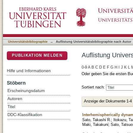
Auflistung Universitätsbibliographie nach Aut
DSpace Repositorium (Manakin basiert)
Universitätsbibliographie
→
Auflistung Universitätsbibliographie nach Autor
Auflistung Univers
PUBLIKATION MELDEN
0-9
A
B
C
D
E
F
G
H
I
J
K
L
Hilfe und Informationen
Oder geben Sie die ersten Bu
Stöbern
Sortiert nach:
Erscheinungsdatum
Autoren
Anzeige der Dokumente 1-4
Titel
Interhemispherically dynami
DDC-Klassifikation
Sato, Takashi R.
;
Itokazu, T
Maki, Takakuni
;
Sato, Tatsuo