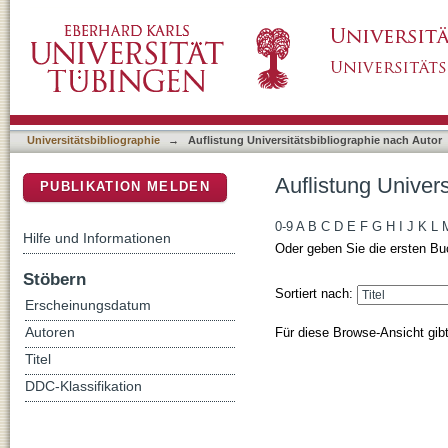
Auflistung Universitätsbibliographie nach Aut
DSpace Repositorium (Manakin basiert)
Universitätsbibliographie
→
Auflistung Universitätsbibliographie nach Autor
Auflistung Univers
PUBLIKATION MELDEN
0-9
A
B
C
D
E
F
G
H
I
J
K
L
Hilfe und Informationen
Oder geben Sie die ersten Bu
Stöbern
Sortiert nach:
Erscheinungsdatum
Für diese Browse-Ansicht gib
Autoren
Titel
DDC-Klassifikation