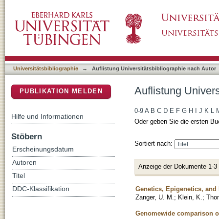
Auflistung Universitätsbibliographie nach Au
DSpace Repositorium (Manakin basiert)
Universitätsbibliographie
→
Auflistung Universitätsbibliographie nach Autor
Auflistung Univer
PUBLIKATION MELDEN
0-9
A
B
C
D
E
F
G
H
I
J
K
L
Hilfe und Informationen
Oder geben Sie die ersten Bu
Stöbern
Sortiert nach:
Erscheinungsdatum
Autoren
Anzeige der Dokumente 1-3
Titel
Genetics, Epigenetics, an
DDC-Klassifikation
Zanger, U. M.
;
Klein, K.
;
Tho
Genomewide comparison of 