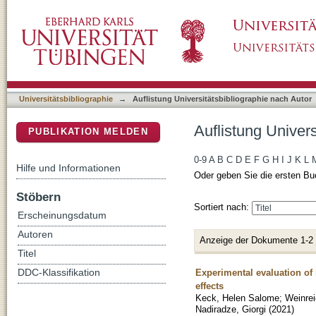
Auflistung Universitätsbibliographie nach Au
DSpace Repositorium (Manakin basiert)
Universitätsbibliographie
→
Auflistung Universitätsbibliographie nach Autor
Auflistung Univer
PUBLIKATION MELDEN
0-9
A
B
C
D
E
F
G
H
I
J
K
L
Hilfe und Informationen
Oder geben Sie die ersten Bu
Stöbern
Sortiert nach:
Erscheinungsdatum
Autoren
Anzeige der Dokumente 1-2
Titel
Experimental evaluation of 
DDC-Klassifikation
effects
Keck, Helen Salome
;
Weinrei
Nadiradze, Giorgi
(
2021
)