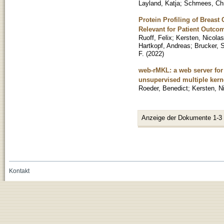
Layland, Katja
;
Schmees, Chr
Protein Profiling of Breas
Relevant for Patient Outco
Ruoff, Felix
;
Kersten, Nicolas
Hartkopf, Andreas
;
Brucker, S
F.
(
2022
)
web-rMKL: a web server for
unsupervised multiple kern
Roeder, Benedict
;
Kersten, N
Anzeige der Dokumente 1-3
Kontakt