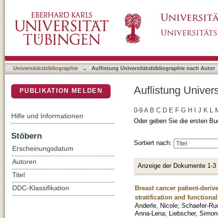
Auflistung Universitätsbibliographie nach Aut
DSpace Repositorium (Manakin basiert)
Universitätsbibliographie
→
Auflistung Universitätsbibliographie nach Autor
Auflistung Univers
PUBLIKATION MELDEN
0-9
A
B
C
D
E
F
G
H
I
J
K
L
Hilfe und Informationen
Oder geben Sie die ersten Bu
Stöbern
Sortiert nach:
Erscheinungsdatum
Autoren
Anzeige der Dokumente 1-3
Titel
Breast cancer patient-deri
DDC-Klassifikation
stratification and functiona
Anderle, Nicole
;
Schaefer-Ruo
Anna-Lena
;
Liebscher, Simon