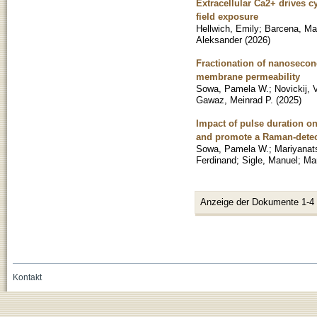
Extracellular Ca2+ drives c
field exposure
Hellwich, Emily
;
Barcena, Mar
Aleksander
(
2026
)
Fractionation of nanosecon
membrane permeability
Sowa, Pamela W.
;
Novickij, V
Gawaz, Meinrad P.
(
2025
)
Impact of pulse duration o
and promote a Raman-detect
Sowa, Pamela W.
;
Mariyanat
Ferdinand
;
Sigle, Manuel
;
Mar
Anzeige der Dokumente 1-4
Kontakt