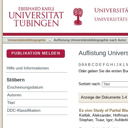
Auflistung Universitätsbibliographie nach Aut
DSpace Repositorium (Manakin basiert)
Universitätsbibliographie
→
Auflistung Universitätsbibliographie nach Autor
Auflistung Univers
PUBLIKATION MELDEN
0-9
A
B
C
D
E
F
G
H
I
J
K
L
Hilfe und Informationen
Oder geben Sie die ersten Bu
Stöbern
Sortiert nach:
Erscheinungsdatum
Autoren
Anzeige der Dokumente 1-4
Titel
Ex vivo Study of Partial Bl
DDC-Klassifikation
Kielbik, Aleksander
;
Hoffman
Stephan
;
Tsaur, Igor
;
Aufderk