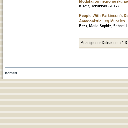
Modulation neuromuskuläre
Klemt, Johannes
(
2017
)
People With Parkinson's Di
Antagonistic Leg Muscles
Breu, Maria-Sophie
;
Schneide
Anzeige der Dokumente 1-3
Kontakt