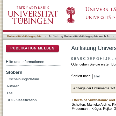
Auflistung Universitätsbibliographie nach Au
DSpace Repositorium (Manakin basiert)
Universitätsbibliographie
→
Auflistung Universitätsbibliographie nach Autor
Auflistung Univer
PUBLIKATION MELDEN
0-9
A
B
C
D
E
F
G
H
I
J
K
L
Hilfe und Informationen
Oder geben Sie die ersten Bu
Stöbern
Sortiert nach:
Erscheinungsdatum
Autoren
Anzeige der Dokumente 1-3
Titel
Effects of Subthalamic and 
DDC-Klassifikation
Scholten, Marlieke Ardine
;
Kl
Friedemann
;
Krüger, Rejko
;
G