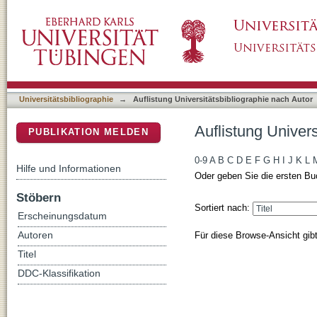
Auflistung Universitätsbibliographie nach Au
DSpace Repositorium (Manakin basiert)
Universitätsbibliographie
→
Auflistung Universitätsbibliographie nach Autor
Auflistung Univer
PUBLIKATION MELDEN
0-9
A
B
C
D
E
F
G
H
I
J
K
L
Hilfe und Informationen
Oder geben Sie die ersten Bu
Stöbern
Sortiert nach:
Erscheinungsdatum
Für diese Browse-Ansicht gib
Autoren
Titel
DDC-Klassifikation