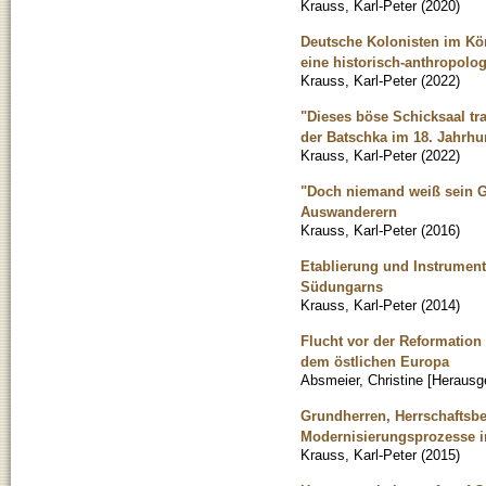
Krauss, Karl-Peter
(
2020
)
Deutsche Kolonisten im Kön
eine historisch-anthropol
Krauss, Karl-Peter
(
2022
)
"Dieses böse Schicksaal t
der Batschka im 18. Jahrhu
Krauss, Karl-Peter
(
2022
)
"Doch niemand weiß sein Gr
Auswanderern
Krauss, Karl-Peter
(
2016
)
Etablierung und Instrumen
Südungarns
Krauss, Karl-Peter
(
2014
)
Flucht vor der Reformation
dem östlichen Europa
Absmeier, Christine [Herausg
Grundherren, Herrschaftsbea
Modernisierungsprozesse i
Krauss, Karl-Peter
(
2015
)