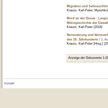
Migration und Sehnsuchtsr
Krauss, Karl-Peter
;
Myeshkov
Mord an der Donau : Leopol
Mikrogeschichte der Gewal
Krauss, Karl-Peter
(
2018
)
Normsetzung und Normverlet
des 19. Jahrhunderts
/ 1. Au
Krauss, Karl-Peter [Hrsg.]
(
2
Anzeige der Dokumente 1-2
Kontakt