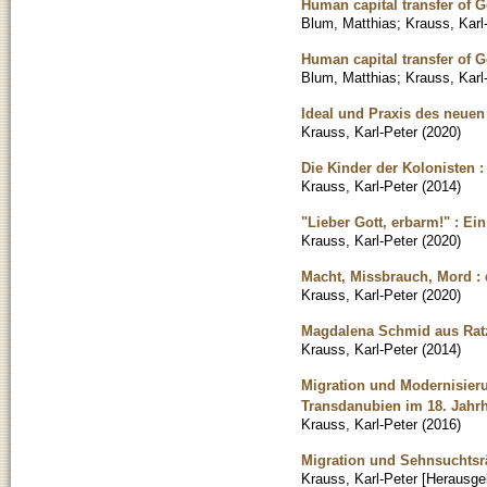
Human capital transfer of 
Blum, Matthias
;
Krauss, Karl
Human capital transfer of 
Blum, Matthias
;
Krauss, Karl
Ideal und Praxis des neuen
Krauss, Karl-Peter
(
2020
)
Die Kinder der Kolonisten
Krauss, Karl-Peter
(
2014
)
"Lieber Gott, erbarm!" : E
Krauss, Karl-Peter
(
2020
)
Macht, Missbrauch, Mord :
Krauss, Karl-Peter
(
2020
)
Magdalena Schmid aus Ratz
Krauss, Karl-Peter
(
2014
)
Migration und Modernisier
Transdanubien im 18. Jahr
Krauss, Karl-Peter
(
2016
)
Migration und Sehnsuchtsrä
Krauss, Karl-Peter [Herausge