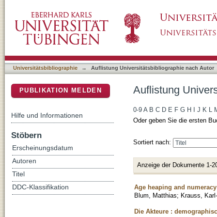
Auflistung Universitätsbibliographie nach Aut
DSpace Repositorium (Manakin basiert)
Universitätsbibliographie
→
Auflistung Universitätsbibliographie nach Autor
Auflistung Univers
PUBLIKATION MELDEN
0-9
A
B
C
D
E
F
G
H
I
J
K
L
Hilfe und Informationen
Oder geben Sie die ersten Bu
Stöbern
Sortiert nach:
Erscheinungsdatum
Autoren
Anzeige der Dokumente 1-2
Titel
Age heaping and numeracy: 
DDC-Klassifikation
Blum, Matthias
;
Krauss, Karl
Die Akteure : demographis