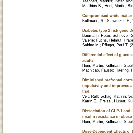
Jaehnert, Markus
;
Peter, And
Matthias B.
;
Heni, Martin
;
Bir
Compromised white matter i
Kullmann, S.
;
Schweizer, F.
;
Diabetes type 2 risk gene 
Baumann, Peter
;
Schriever, 
Valerie
;
Fuchs, Helmut
;
Hrabe
Sabine M.
;
Pfluger, Paul T.
(
2
Differential effect of gluco
adults
Heni, Martin
;
Kullmann, Step
Machicao, Fausto
;
Haering, 
Diminished prefrontal cortex
impulsivity and improves a
trial
Veit, Ralf
;
Schag, Kathrin
;
Sc
Katrin E.
;
Preissl, Hubert
;
Ku
Dissociation of GLP-1 and i
insulin resistance in obes
Heni, Martin
;
Kullmann, Step
Dose-Dependent Effects of I