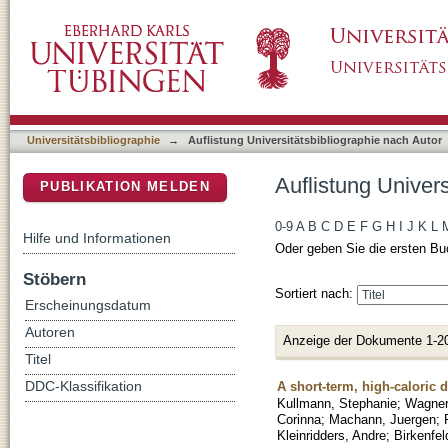
Auflistung Universitätsbibliographie nach Au
DSpace Repositorium (Manakin basiert)
Universitätsbibliographie
→
Auflistung Universitätsbibliographie nach Autor
Auflistung Univer
PUBLIKATION MELDEN
0-9
A
B
C
D
E
F
G
H
I
J
K
L
Hilfe und Informationen
Oder geben Sie die ersten Bu
Stöbern
Sortiert nach:
Erscheinungsdatum
Autoren
Anzeige der Dokumente 1-2
Titel
A short-term, high-caloric 
DDC-Klassifikation
Kullmann, Stephanie
;
Wagner
Corinna
;
Machann, Juergen
;
Kleinridders, Andre
;
Birkenfel