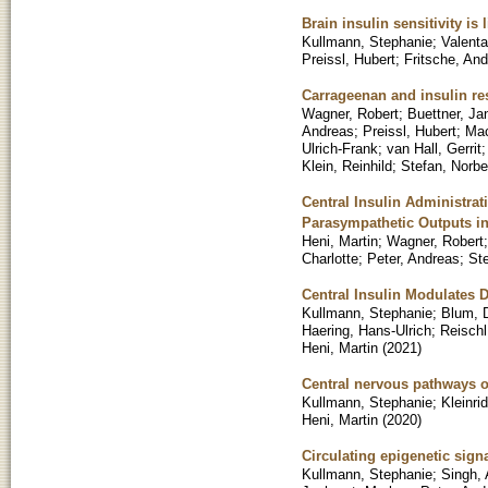
Brain insulin sensitivity is
Kullmann, Stephanie
;
Valenta
Preissl, Hubert
;
Fritsche, An
Carrageenan and insulin re
Wagner, Robert
;
Buettner, Ja
Andreas
;
Preissl, Hubert
;
Mac
Ulrich-Frank
;
van Hall, Gerrit
Klein, Reinhild
;
Stefan, Norbe
Central Insulin Administra
Parasympathetic Outputs i
Heni, Martin
;
Wagner, Robert
Charlotte
;
Peter, Andreas
;
Ste
Central Insulin Modulates 
Kullmann, Stephanie
;
Blum, 
Haering, Hans-Ulrich
;
Reischl
Heni, Martin
(
2021
)
Central nervous pathways of
Kullmann, Stephanie
;
Kleinri
Heni, Martin
(
2020
)
Circulating epigenetic sign
Kullmann, Stephanie
;
Singh,