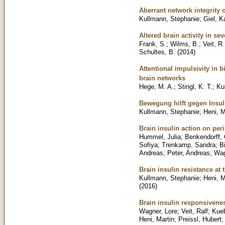
Aberrant network integrity 
Kullmann, Stephanie
;
Giel, K
Altered brain activity in s
Frank, S.
;
Wilms, B.
;
Veit, R.
Schultes, B.
(
2014
)
Attentional impulsivity in 
brain networks
Hege, M. A.
;
Stingl, K. T.
;
Ku
Bewegung hilft gegen Insul
Kullmann, Stephanie
;
Heni, M
Brain insulin action on per
Hummel, Julia
;
Benkendorff, 
Sofiya
;
Trenkamp, Sandra
;
B
Andreas
;
Peter, Andreas
;
Wag
Brain insulin resistance at
Kullmann, Stephanie
;
Heni, M
(
2016
)
Brain insulin responsiveness
Wagner, Lore
;
Veit, Ralf
;
Kueb
Heni, Martin
;
Preissl, Hubert