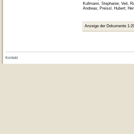
Kullmann, Stephanie
;
Veit, Ra
Andreas
;
Preissl, Hubert
;
Hen
Anzeige der Dokumente 1-2
Kontakt